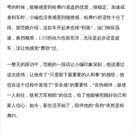
弯的时候，能够感受到
哈弗
F5
底盘的优质，很稳定。加速或
者刹车时，小编也没有感受到顿挫感，
哈弗
F5
舒适性十分了
得。据范晓介绍，
这款车开起来也很“利落”，
油门响应
迅
速，
换挡
顺滑
，
1.5T
的动力也很充沛，无论是起步还是超
车，没让他感觉“费劲”过。
一整天
的跟访中
，范晓的一段话让小编印
象
深刻，他说通过
这次疫情，让他有了“只需留下最重要的人和事”的感悟，他
也在这个过程中发现了“安全感”的重要性，“良驹相伴，纵使
一人前往，犹有万军相助”的信念，给了他能够照顾好自己和
家人信心。如今，新生活开始了，陪伴他的“良驹”依然是哈
弗
F5
。