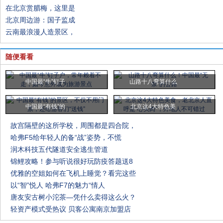
在北京赏腊梅，这里是
北京周边游：国子监成
云南最浪漫人造景区，
随便看看
中国最“牛”钉子
山路十八弯算什么
中国最“有钱”的
北京这4大特色美
故宫隔壁的这所学校，周围都是四合院，
哈弗F5给年轻人的备“战”姿势，不慌
润木科技五代隧道安全逃生管道
锦鲤攻略！参与听说很好玩防疫答题送8
优雅的空姐如何在飞机上睡觉？看完这些
以“智”悦人 哈弗F7的魅力“情人
唐友安古树小沱茶—凭什么卖得这么火？
轻资产模式受热议 贝客公寓南京加盟店