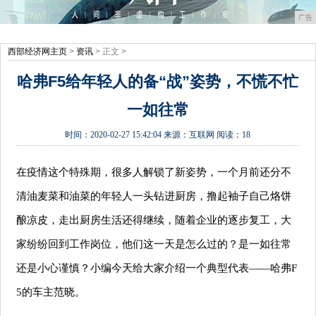
广告
西部经济网主页
>
资讯
> 正文 >
哈弗F5给年轻人的备“战”姿势，不慌不忙
一如往常
时间：
2020-02-27 15:42:04
来源：
互联网
阅读：18
在疫情这个特殊期，很多人解锁了新姿势，一个月前还分不
清油麦菜和油菜的年轻人一头钻进厨房，撸起袖子自己烙饼
酿凉皮，走出厨房生活还得继续，随着企业的逐步复工，大
家纷纷回到工作岗位，他们这一天是怎么过的？是一如往常
还是小心谨慎？小
编今天
给大家介绍一个典型代表——哈
弗
F
5
的车主范晓。