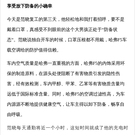
享受放下防备的
小确幸
今天是范晓复工的第三天，他轻松地和我打着招呼，要不是
戴着口罩，真感受不到眼前的这个大男孩正处于“防备状
态”。范晓说独自开车的时候，口罩压根都不用戴，
哈
弗
F5
车
载空调给的防护值得信赖。
车内空气质量是哈
弗
一直重视的方面，
哈
弗
F5
的内
饰采用
环
保的制造原料，在源头处便阻断了有害物质引发的隐性伤
害，经有效检测，车内甲醇、甲苯、乙苯等有害物质含量均
远低于国际标准含量。同时，
哈
弗
F5
的空调过滤性高，为车
内源源不断地提供健康空气，让车主得以卸下防备，
畅享自
由
呼吸。
范晓每天通勤将近一个小时，这短时间就成了他的充电时