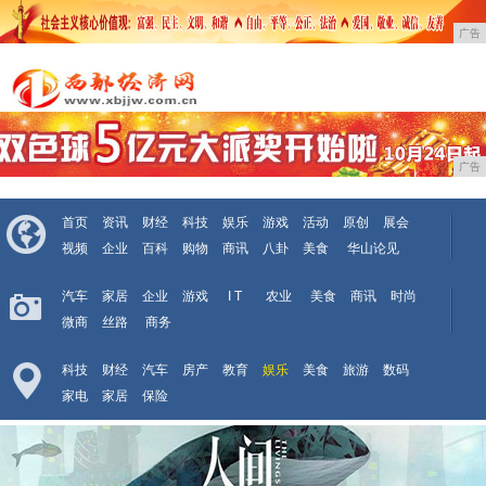
广告
广告
首页
资讯
财经
科技
娱乐
游戏
活动
原创
展会
视频
企业
百科
购物
商讯
八卦
美食
华山论见
汽车
家居
企业
游戏
I T
农业
美食
商讯
时尚
微商
丝路
商务
科技
财经
汽车
房产
教育
娱乐
美食
旅游
数码
家电
家居
保险