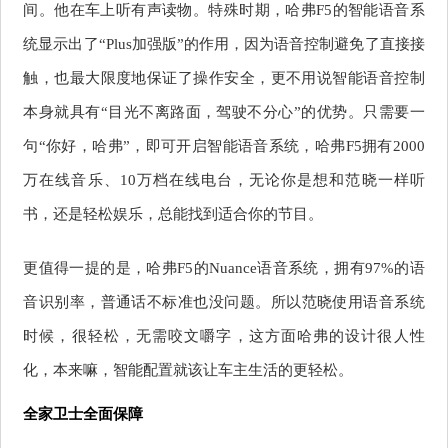
间。他在车上听有声读物。特殊时期，
哈
弗
F5
的
智能语音系
统显示出了“
Plus
加强版”的作用，因为语音控制避免了直接接
触，也最大限度地保证了操作安全，更不用说智能语音控制
本身就具有“目光不离路面，驾驶不分心”
的优势。只需要一
句
“你好，哈弗”，即可开启智能语音系统，哈弗
F5
拥有
2000
万在线音乐、
10
万
档
在线电台，无论你是想和范晓一样听
书，还是轻松娱乐，总能找到适合你的节目。
更值得一提的是，哈弗
F5
的
Nuance
语音系统，拥有
97%
的语
音识别率，普通话
不
标准也没问题。所以范晓使用语音系统
时候，很轻松，无需咬文嚼字，这方面哈弗的设计很人性
化，本来嘛，智能配置就该让车主生活的更轻松。
全家卫士
全面保障