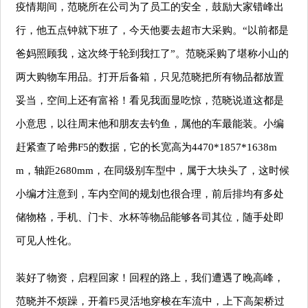
疫情期间，范晓所在公司为了员工的安全，鼓励大家错峰出
行，他五点钟就下班了，今天他要去超市大采购。“以
前都是
爸妈照顾我，这次终于轮到我扛了”。范晓采购了堪称小山的
两大购物车用品。打开后备箱，只见范晓把所有物品都放置
妥当，空间上还有富裕！看见我面显吃惊，范晓说道这都是
小意思，以往周末他和朋友去钓鱼，属他的车最能装。小编
赶紧查了
哈弗
F5
的数据，它的长宽高为
4470*1857*1638m
m
，轴距
2680mm
，在同级别车型中，属于大块头了，这时候
小编才注意
到，车内空间的规划也很合理，前后排均有多处
储物格，手机、门卡、水杯等物品能够各司其位，随手处即
可见人性化。
装好了物资，启程回家！回程的路上，我们遭遇了晚高峰，
范晓并不烦躁，开着
F5
灵活地穿梭在车流中，上下高架桥过