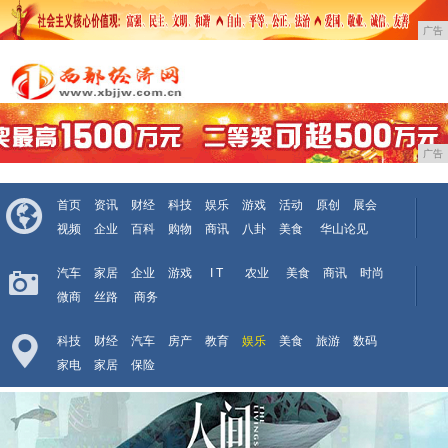
广告
广告
首页
资讯
财经
科技
娱乐
游戏
活动
原创
展会
视频
企业
百科
购物
商讯
八卦
美食
华山论见
汽车
家居
企业
游戏
I T
农业
美食
商讯
时尚
微商
丝路
商务
科技
财经
汽车
房产
教育
娱乐
美食
旅游
数码
家电
家居
保险