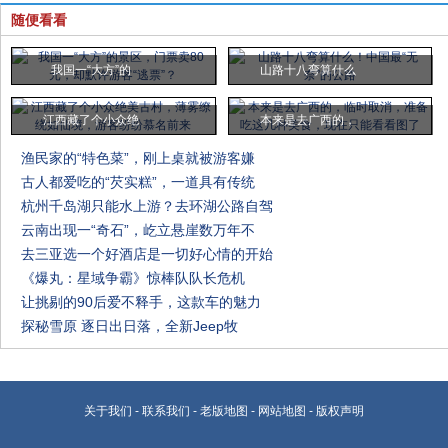
随便看看
我国一“大方”的
山路十八弯算什么
江西藏了个小众绝
本来是去广西的，
渔民家的“特色菜”，刚上桌就被游客嫌
古人都爱吃的“芡实糕”，一道具有传统
杭州千岛湖只能水上游？去环湖公路自驾
云南出现一“奇石”，屹立悬崖数万年不
去三亚选一个好酒店是一切好心情的开始
《爆丸：星域争霸》惊棒队队长危机
让挑剔的90后爱不释手，这款车的魅力
探秘雪原 逐日出日落，全新Jeep牧
关于我们
-
联系我们
-
老版地图
-
网站地图
-
版权声明