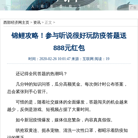
广告
西部经济网主页
>
资讯
> 正文 >
锦鲤攻略！参与听说很好玩防疫答题送
888元红包
时间：
2020-02-26 10:01:47
来源：
互联网
阅读：19
还记得全民答题的热潮吗？
几分钟的知识问答，瓜分高额奖金。每次倒计时公布答案，
总会紧张到手心冒汗。
可惜的是，随着社交媒体的全面爆发，答题闯关的机会越来
越少，反倒是游戏、短视频占据了大量时间。
如今新冠疫情爆发，媒体信息繁杂，内容真真假假。
哄抢双黄连、扼杀宠物、清洗一次性口罩，都昭示着防疫知
识的匮乏。