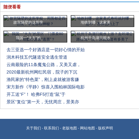
随便看看
故宫隔壁的这所学
地铁到哪，这家美
我国一“大方”的
杭州千岛湖只能水
去三亚选一个好酒店是一切好心情的开始
润木科技五代隧道安全逃生管道
云南最险的11条魔鬼公路，又美又虐，
2020最新杭州网红民宿，院子的下沉
渔民家的“特色菜”，刚上桌就被游客嫌
宋方新作《平静》惊喜入围柏林国际电影
开工送“F”！ 哈弗F5打造“鼠”于
景区“复位”第一天，无忧周庄，景美亦
关于我们
-
联系我们
-
老版地图
-
网站地图
-
版权声明