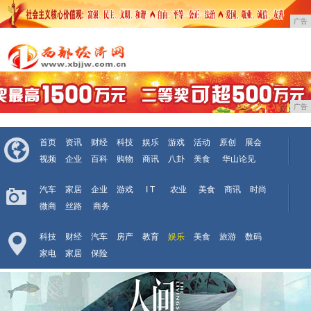
广告
广告
首页
资讯
财经
科技
娱乐
游戏
活动
原创
展会
视频
企业
百科
购物
商讯
八卦
美食
华山论见
汽车
家居
企业
游戏
I T
农业
美食
商讯
时尚
微商
丝路
商务
科技
财经
汽车
房产
教育
娱乐
美食
旅游
数码
家电
家居
保险