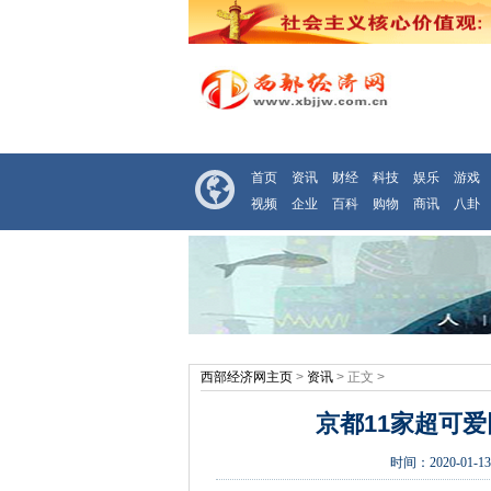
首页
资讯
财经
科技
娱乐
游戏
视频
企业
百科
购物
商讯
八卦
西部经济网主页
>
资讯
> 正文 >
京都11家超可
时间：
2020-01-13