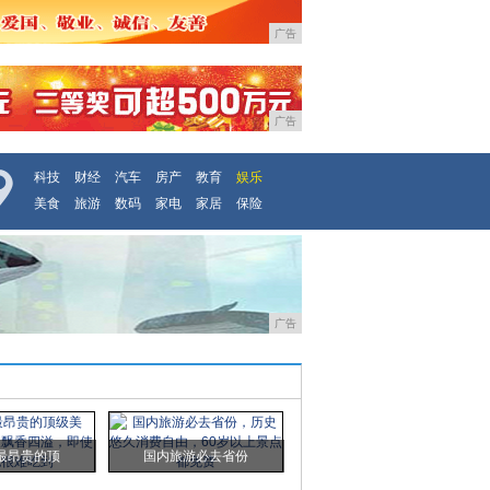
广告
广告
科技
财经
汽车
房产
教育
娱乐
美食
旅游
数码
家电
家居
保险
广告
最昂贵的顶
国内旅游必去省份