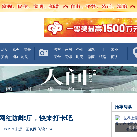
活动
原创
展会
汽车
家居
企业
游戏
I T
农业
美食
华山论见
美食
商讯
时尚
微商
丝路
商务
推荐阅读
爱网红咖啡厅，快来打卡吧
世界上
 10:47:19
来源：
互联网
阅读：34