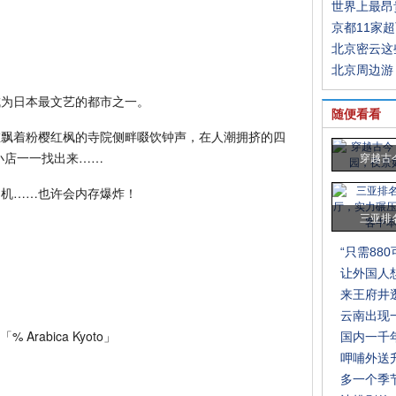
世界上最昂
京都11家
北京密云这
北京周边游
成为日本最文艺的都市之一。
随便看看
在飘着粉樱红枫的寺院侧畔啜饮钟声，在人潮拥挤的四
小店一一找出来……
穿越古
相机……也许会内存爆炸！
三亚排
“只需88
让外国人
来王府井
云南出现
% Arabica Kyoto」
国内一千
呷哺外送
多一个季