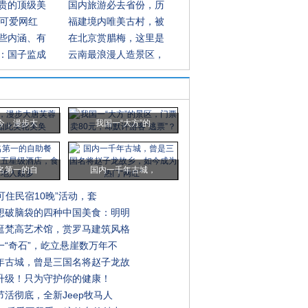
贵的顶级美
国内旅游必去省份，历
超可爱网红
福建境内唯美古村，被
些内涵、有
在北京赏腊梅，这里是
：国子监成
云南最浪漫人造景区，
今，漫步大
我国一“大方”的
名第一的自
国内一千年古城，
0可住民宿10晚”活动，套
想破脑袋的四种中国美食：明明
逛梵高艺术馆，赏罗马建筑风格
一“奇石”，屹立悬崖数万年不
年古城，曾是三国名将赵子龙故
升级！只为守护你的健康！
节活彻底，全新Jeep牧马人