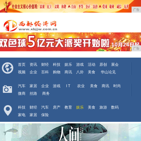
广告
广告
首页
资讯
财经
科技
娱乐
游戏
活动
原创
展会
视频
企业
百科
购物
商讯
八卦
美食
华山论见
汽车
家居
企业
游戏
I T
农业
美食
商讯
时尚
微商
丝路
商务
科技
财经
汽车
房产
教育
娱乐
美食
旅游
数码
家电
家居
保险