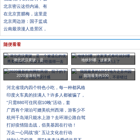
北京密云这些内涵、有
在北京赏腊梅，这里是
北京周边游：国子监成
云南最浪漫人造景区，
随便看看
湖北武汉黄陂，是
地铁到哪，这家美
2020最新杭州
我国最美的100
河北省境内四个特色小吃，每一种都风格
印度火车真的挂满人？许多人都被骗了，
“只需880可住民宿10晚”活动，套
广西有个湖泊可媲美杭州西湖，游客少不
杭州千岛湖只能水上游？去环湖公路自驾
打好疫情阻击战，佰美基因在行动！
万众一心同战“疫” 五让文化在行动