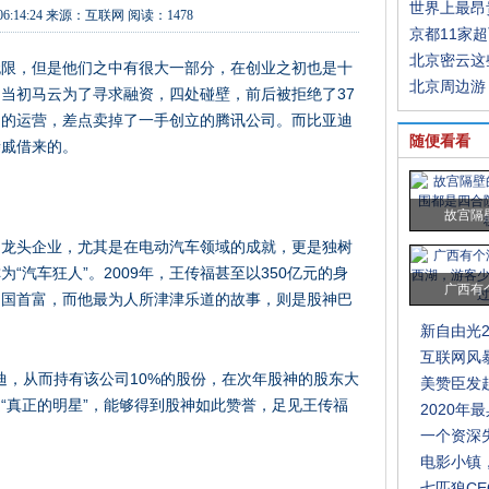
世界上最昂
06:14:24
来源：
互联网
阅读：1478
京都11家
北京密云这
无限，但是他们之中有很大一部分，在创业之初也是十
北京周边游
当初马云为了寻求融资，四处碰壁，前后被拒绝了37
司的运营，差点卖掉了一手创立的腾讯公司。而比亚迪
随便看看
亲戚借来的。
故宫隔
的龙头企业，尤其是在电动汽车领域的成就，更是独树
“汽车狂人”。2009年，王传福甚至以350亿元的身
广西有
中国首富，而他最为人所津津乐道的故事，则是股神巴
新自由光2
互联网风
亚迪，从而持有该公司10%的股份，在次年股神的股东大
美赞臣发起
“真正的明星”，能够得到股神如此赞誉，足见王传福
2020年
一个资深
电影小镇
七匹狼C