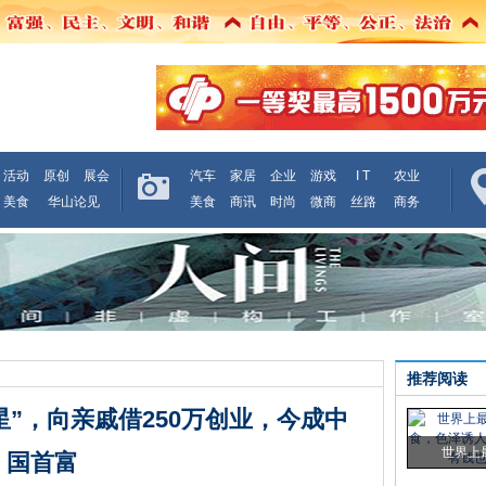
活动
原创
展会
汽车
家居
企业
游戏
I T
农业
美食
华山论见
美食
商讯
时尚
微商
丝路
商务
推荐阅读
”，向亲戚借250万创业，今成中
世界上
国首富