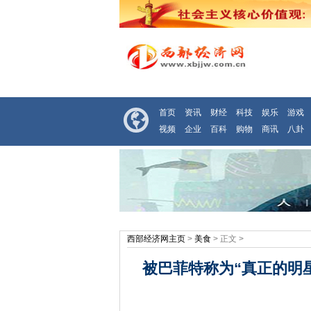
首页
资讯
财经
科技
娱乐
游戏
视频
企业
百科
购物
商讯
八卦
西部经济网主页
>
美食
> 正文 >
被巴菲特称为“真正的明星