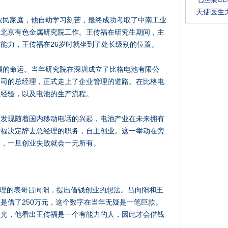
天使医生
的农民家庭，他自幼学习刻苦，最终成功考取了中南工业
至北京有色金属研究院工作。王传福在研究生期间，主
能力，王传福在26岁时就坐到了处长级别的位置。
传福的命运。当年研究院在深圳成立了比格电池有限公
公司的总经理，正式走上了企业管理的道路。在比格电
理经验，以及电池的生产流程。
福发现随着国内移动电话的兴起，电池产业在未来拥有
传福决定辞去总经理的职务，自主创业。这一举动在旁
作，一旦创业失败就会一无所有。
资管理的表哥吕向阳，提出借钱创业的想法。吕向阳和王
是借了250万元，这个数字在当年无疑是一笔巨款。
眼光，他看出王传福是一个有能力的人，因此才会借钱