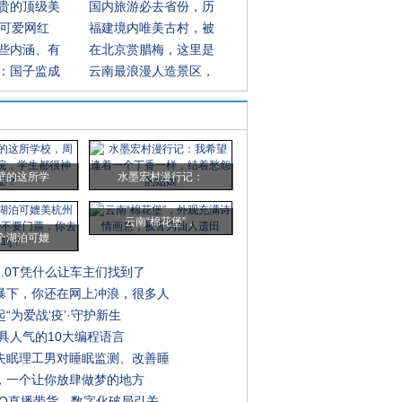
贵的顶级美
国内旅游必去省份，历
超可爱网红
福建境内唯美古村，被
些内涵、有
在北京赏腊梅，这里是
：国子监成
云南最浪漫人造景区，
壁的这所学
水墨宏村漫行记：
云南“棉花堡”，
个湖泊可媲
.0T凭什么让车主们找到了
暴下，你还在网上冲浪，很多人
“为爱战‘疫’·守护新生
最具人气的10大编程语言
失眠理工男对睡眠监测、改善睡
，一个让你放肆做梦的地方
EO直播带货，数字化破局引关