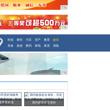
广告
广告
科技
财经
汽车
房产
教育
娱乐
美食
旅游
数码
家电
家居
保险
广告
最昂贵的顶
国内旅游必去省份