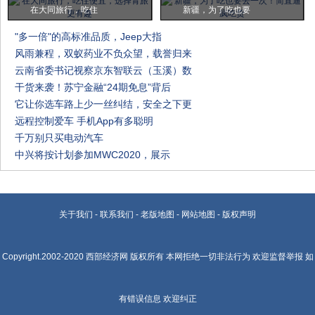
在大同旅行，吃住
新疆，为了吃也要
"多一倍"的高标准品质，Jeep大指
风雨兼程，双蚁药业不负众望，载誉归来
云南省委书记视察京东智联云（玉溪）数
干货来袭！苏宁金融“24期免息”背后
它让你选车路上少一丝纠结，安全之下更
远程控制爱车 手机App有多聪明
千万别只买电动汽车
中兴将按计划参加MWC2020，展示
关于我们
-
联系我们
-
老版地图
-
网站地图
-
版权声明
Copyright.2002-2020
西部经济网
版权所有 本网拒绝一切非法行为 欢迎监督举报 如
有错误信息 欢迎纠正