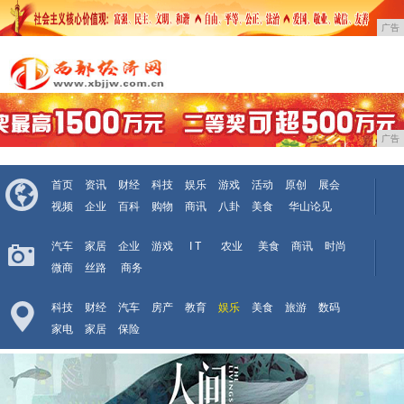
广告
广告
首页
资讯
财经
科技
娱乐
游戏
活动
原创
展会
视频
企业
百科
购物
商讯
八卦
美食
华山论见
汽车
家居
企业
游戏
I T
农业
美食
商讯
时尚
微商
丝路
商务
科技
财经
汽车
房产
教育
娱乐
美食
旅游
数码
家电
家居
保险