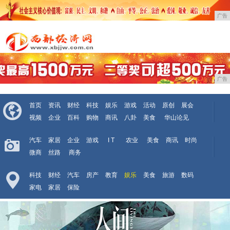
广告
广告
首页
资讯
财经
科技
娱乐
游戏
活动
原创
展会
视频
企业
百科
购物
商讯
八卦
美食
华山论见
汽车
家居
企业
游戏
I T
农业
美食
商讯
时尚
微商
丝路
商务
科技
财经
汽车
房产
教育
娱乐
美食
旅游
数码
家电
家居
保险