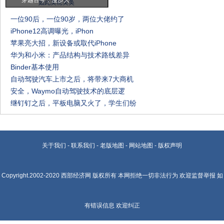
穿越古今，漫步大
一位90后，一位90岁，两位大佬约了
iPhone12高调曝光，iPhon
苹果亮大招，新设备或取代iPhone
华为和小米：产品结构与技术路线差异
Binder基本使用
自动驾驶汽车上市之后，将带来7大商机
安全，Waymo自动驾驶技术的底层逻
继钉钉之后，平板电脑又火了，学生们纷
关于我们
-
联系我们
-
老版地图
-
网站地图
-
版权声明
Copyright.2002-2020
西部经济网
版权所有 本网拒绝一切非法行为 欢迎监督举报 如
有错误信息 欢迎纠正