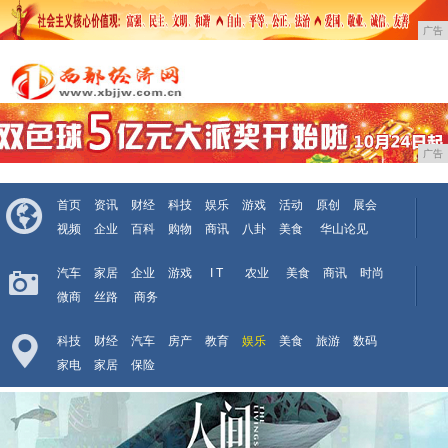
广告
广告
首页
资讯
财经
科技
娱乐
游戏
活动
原创
展会
视频
企业
百科
购物
商讯
八卦
美食
华山论见
汽车
家居
企业
游戏
I T
农业
美食
商讯
时尚
微商
丝路
商务
科技
财经
汽车
房产
教育
娱乐
美食
旅游
数码
家电
家居
保险