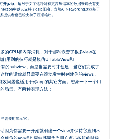
打开gzip。这对于文字这种能有更高压缩率的数据来说会有更
ction中默认支持了gzip压缩，当然AFNetworking这些基于
这些云服务提供者也已经支持了压缩输出。
多的CPU和内存消耗，对于那种嵌套了很多view在
里我们用到的技巧就是模仿UITableView和
一次创建所有的subview，而是当需要时才创建，当它们完成了
样的话你就只需要在滚动发生时创建你的views，
的能效问题也适用于你app的其它方面。想象一下一个用
w的场景。有两种实现方法：
候，当需要时显示它；
话因为你需要一开始就创建一个view并保持它直到不
会使你的app操作更敏感因为当用户点击按钮的时候