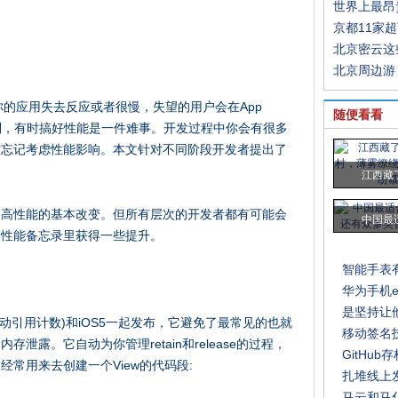
世界上最昂
京都11家
北京密云这
北京周边游
果你的应用失去反应或者很慢，失望的用户会在App
随便看看
的限制，有时搞好性能是一件难事。开发过程中你会有很多
时忘记考虑性能影响。本文针对不同阶段开发者提出了
江西藏
提高性能的基本改变。但所有层次的开发者都有可能会
中国最
的性能备忘录里获得一些提升。
智能手表
华为手机
是坚持让
unting, 自动引用计数)和iOS5一起发布，它避免了最常见的也就
移动签名
露。它自动为你管理retain和release的过程，
GitHu
常用来去创建一个View的代码段:
扎堆线上
马云和马