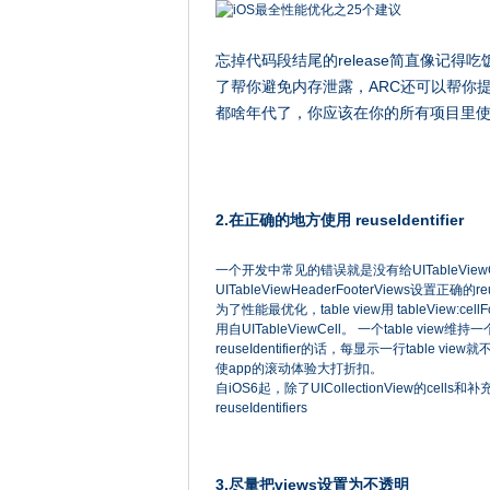
忘掉代码段结尾的release简直像记
了帮你避免内存泄露，ARC还可以帮你
都啥年代了，你应该在你的所有项目里使用
2.在正确的地方使用 reuseIdentifier
一个开发中常见的错误就是没有给UITableViewCells
UITableViewHeaderFooterViews设置正确的reus
为了性能最优化，table view用 tableView:cel
用自UITableViewCell。 一个table vie
reuseIdentifier的话，每显示一行table
使app的滚动体验大打折扣。
自iOS6起，除了UICollectionView的cells和补
reuseIdentifiers
3.尽量把views设置为不透明