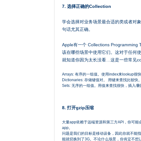
7. 选择正确的Collection
学会选择对业务场景最合适的类或者对象是写
句话尤其正确。
Apple有一个 Collections Progra
该在哪些场景中使用它们。这对于任何使用c
就知道你因为太长没看…这是一些常见colle
Arrays: 有序的一组值。使用index来lookup很
Dictionaries: 存储键值对。 用键来查找比较快
Sets: 无序的一组值。用值来查找很快，插入/
8. 打开gzip压缩
大量app依赖于远端资源和第三方API，你可能会
app。
问题是我们的目标是移动设备，因此你就不能指
能就切换到了3G。不论什么场景，你肯定不想