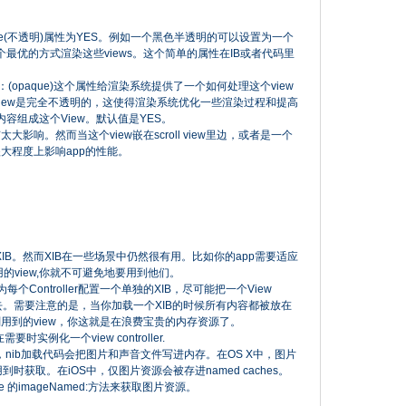
ue(不透明)属性为YES。例如一个黑色半透明的可以设置为一个
个最优的方式渲染这些views。这个简单的属性在IB或者代码里
(opaque)这个属性给渲染系统提供了一个如何处理这个view
view是完全不透明的，这使得渲染系统优化一些渲染过程和提高
容组成这个View。默认值是YES。
响。然而当这个view嵌在scroll view里边，或者是一个
大程度上影响app的性能。
速取代XIB。然而XIB在一些场景中仍然很有用。比如你的app需要适应
的view,你就不可避免地要用到他们。
Controller配置一个单独的XIB，尽可能把一个View
XIB中去。需要注意的是，当你加载一个XIB的时候所有内容都被放在
用到的view，你这就是在浪费宝贵的内存资源了。
需要时实例化一个view controller.
nib加载代码会把图片和声音文件写进内存。在OS X中，图片
用到时获取。在iOS中，仅图片资源会被存进named caches。
e 的imageNamed:方法来获取图片资源。