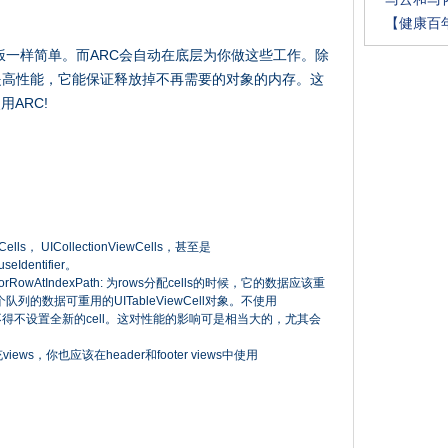
【健康百
得吃饭一样简单。而ARC会自动在底层为你做这些工作。除
提高性能，它能保证释放掉不再需要的对象的内存。这
ARC!
， UICollectionViewCells，甚至是
eIdentifier。
lForRowAtIndexPath: 为rows分配cells的时候，它的数据应该重
w维持一个队列的数据可重用的UITableViewCell对象。不使用
 view就不得不设置全新的cell。这对性能的影响可是相当大的，尤其会
充views，你也应该在header和footer views中使用