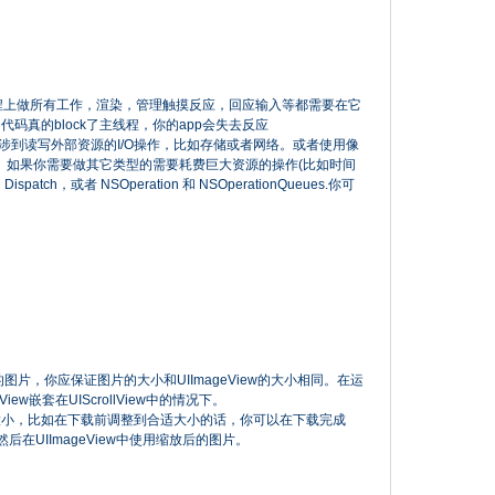
线程上做所有工作，渲染，管理触摸反应，回应输入等都需要在它
码真的block了主线程，你的app会失去反应
涉到读写外部资源的I/O操作，比如存储或者网络。或者使用像
些操作。如果你需要做其它类型的需要耗费巨大资源的操作(比如时间
patch，或者 NSOperation 和 NSOperationQueues.你可
le的图片，你应保证图片的大小和UIImageView的大小相同。在运
w嵌套在UIScrollView中的情况下。
大小，比如在下载前调整到合适大小的话，你可以在下载完成
次，然后在UIImageView中使用缩放后的图片。