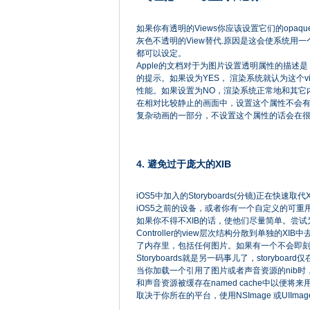
如果你有透明的Views你应该设置它们的opaq
灰色不透明的View替代.原因是这会使系统用一
都可以设定。
Apple的文档对于为图片设置透明属性的描述是：
的提示。如果设为YES， 渲染系统就认为这个
性能。如果设置为NO，渲染系统正常地和其它内
在相对比较静止的画面中，设置这个属性不会有太大影
复杂动画的一部分，不设置这个属性的话会在很
4. 避免过于庞大的XIB
iOS5中加入的Storyboards(分镜)正在快
iOS5之前的设备，或者你有一个自定义的可重用
如果你不得不XIB的话，使他们尽量简单。尝试为每个
Controller的view层次结构分散到单独的
了内存里，包括任何图片。如果有一个不会即刻
Storyboards就是另一码事儿了，storyboard仅在
当你加载一个引用了图片或者声音资源的nib时，
和声音资源被缓存在named cache中以便将来
取决于你所在的平台，使用NSImage 或UIImag