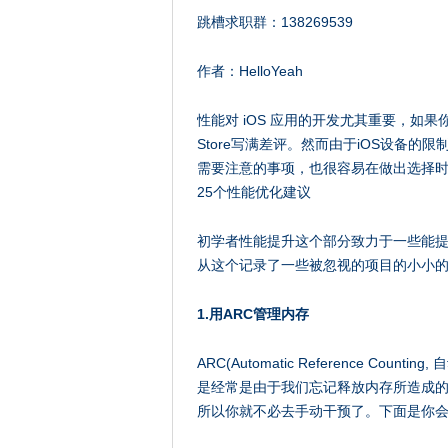
跳槽求职群：138269539
作者：HelloYeah
性能对 iOS 应用的开发尤其重要，如
Store写满差评。然而由于iOS设备
需要注意的事项，也很容易在做出选择
25个性能优化建议
初学者性能提升这个部分致力于一些能
从这个记录了一些被忽视的项目的小小
1.用ARC管理内存
ARC(Automatic Reference Co
是经常是由于我们忘记释放内存所造成的内存泄
所以你就不必去手动干预了。下面是你会经