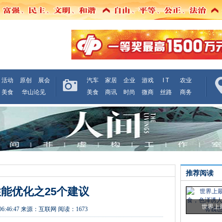
活动
原创
展会
汽车
家居
企业
游戏
I T
农业
美食
华山论见
美食
商讯
时尚
微商
丝路
商务
推荐阅读
性能优化之25个建议
世界上
06:46:47
来源：
互联网
阅读：1673