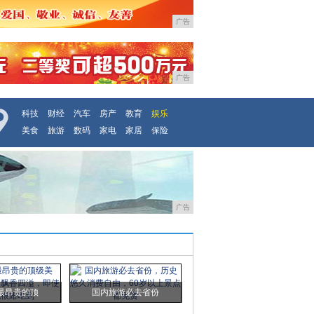
广告
广告
科技
财经
汽车
房产
教育
娱乐
美食
旅游
数码
家电
家居
保险
广告
最昂贵的顶
国内旅游必去省份