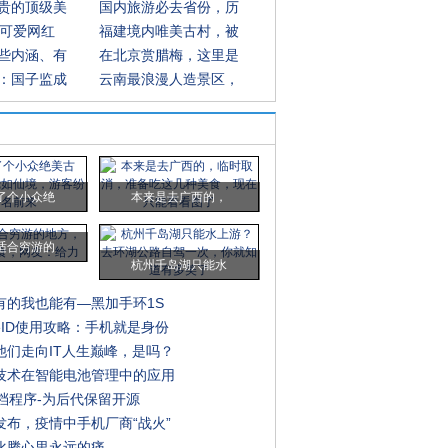
贵的顶级美
国内旅游必去省份，历
超可爱网红
福建境内唯美古村，被
些内涵、有
在北京赏腊梅，这里是
：国子监成
云南最浪漫人造景区，
了个小众绝
本来是去广西的，
适合穷游的
杭州千岛湖只能水
有的我也能有—黑加手环1S
eID使用攻略：手机就是身份
他们走向IT人生巅峰，是吗？
技术在智能电池管理中的应用
b存档程序-为后代保留开源
发布，疫情中手机厂商“战火”
化腾心里永远的痛