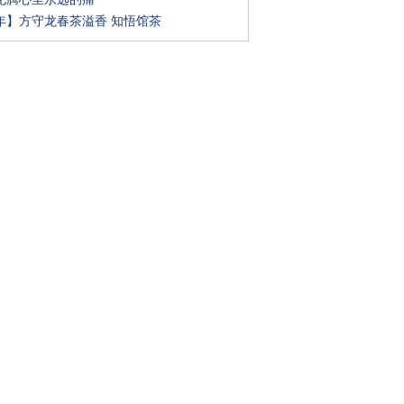
年】方守龙春茶溢香 知悟馆茶