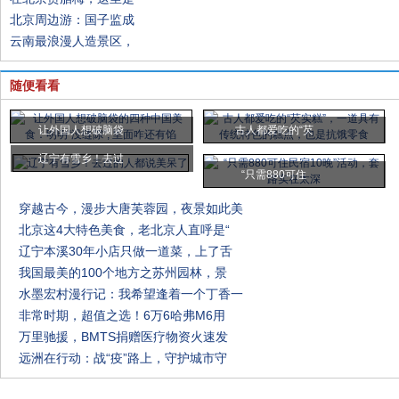
北京周边游：国子监成
云南最浪漫人造景区，
随便看看
让外国人想破脑袋
古人都爱吃的“芡
辽宁有雪乡！去过
“只需880可住
穿越古今，漫步大唐芙蓉园，夜景如此美
北京这4大特色美食，老北京人直呼是“
辽宁本溪30年小店只做一道菜，上了舌
我国最美的100个地方之苏州园林，景
水墨宏村漫行记：我希望逢着一个丁香一
非常时期，超值之选！6万6哈弗M6用
万里驰援，BMTS捐赠医疗物资火速发
远洲在行动：战“疫”路上，守护城市守