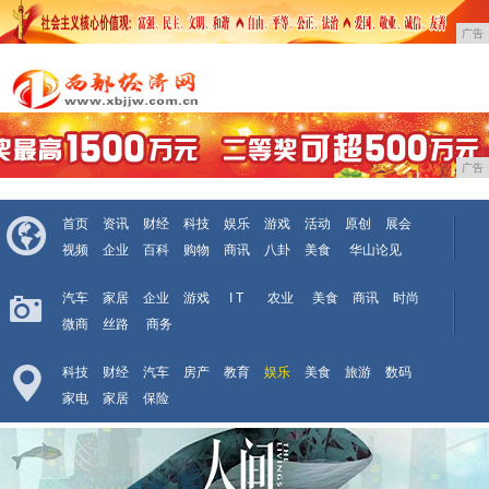
广告
广告
首页
资讯
财经
科技
娱乐
游戏
活动
原创
展会
视频
企业
百科
购物
商讯
八卦
美食
华山论见
汽车
家居
企业
游戏
I T
农业
美食
商讯
时尚
微商
丝路
商务
科技
财经
汽车
房产
教育
娱乐
美食
旅游
数码
家电
家居
保险