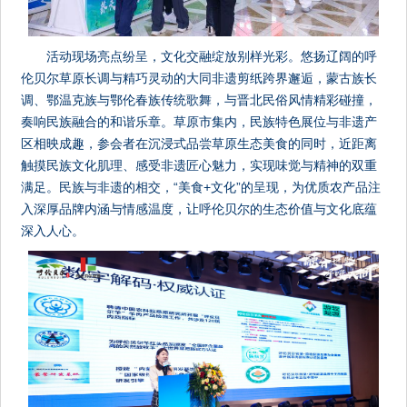
活动现场亮点纷呈，文化交融绽放别样光彩。悠扬辽阔的呼
伦贝尔草原长调与精巧灵动的大同非遗剪纸跨界邂逅，蒙古族长
调、鄂温克族与鄂伦春族传统歌舞，与晋北民俗风情精彩碰撞，
奏响民族融合的和谐乐章。草原市集内，民族特色展位与非遗产
区相映成趣，参会者在沉浸式品尝草原生态美食的同时，近距离
触摸民族文化肌理、感受非遗匠心魅力，实现味觉与精神的双重
满足。民族与非遗的相交，“美食+文化”的呈现，为优质农产品注
入深厚品牌内涵与情感温度，让呼伦贝尔的生态价值与文化底蕴
深入人心。