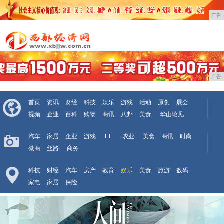
广告
广告
首页
资讯
财经
科技
娱乐
游戏
活动
原创
展会
视频
企业
百科
购物
商讯
八卦
美食
华山论见
汽车
家居
企业
游戏
I T
农业
美食
商讯
时尚
微商
丝路
商务
科技
财经
汽车
房产
教育
娱乐
美食
旅游
数码
家电
家居
保险