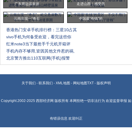
广东周边温泉游
走进山西｜感受历
云南出现一“奇石
中国最“有钱”的
香港热门安卓手机排行榜：三星10占其
vivo手机为何备受欢迎，看完这些你
红米note3当下最抢手千元机开箱评
手机内存不够用,皆因其他文件惹的祸,
北京警方推出110互联网(手机)报警
关于我们
-
联系我们
-
XML地图
-
网站地图
TXT
-
版权声明
Copyright.2002-2025
西部经济网
版权所有 本网拒绝一切非法行为 欢迎监督举报 如
有错误信息 欢迎纠正