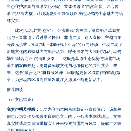
生态守护故事与深厚文化积淀，立体传递出“自然养育、匠心传
承”的品牌内核，让现场观众全方位领略呼伦贝尔的生态魅力与品
牌实力。
此次活动以“文化搭台、经济唱戏”为主线，深度融合草原文
化与三晋非遗，通过景区快闪、非遗展演、达人直播、主题市集
等多元形式，实现“线下体验+线上引流”的双向联动，生动展现了
两地文化的独特魅力与融合活力。呼伦贝尔与大同用实际行动勾
勒出“融合之路”的清晰脉络——这既是草原生态优势与华北市场
潜力的双向奔赴，更是多民族文化与地域特色的共生共荣。未
来，这条“融合之路”将持续延伸，串联起更多区域协作的精彩篇
章，为推动跨区域高质量发展注入源源不断创新活力。
推荐阅读：
（正文已结束）
免责声明及提醒：
此文内容为本网所转载企业宣传资讯，该相关
信息仅为宣传及传递更多信息之目的，不代表本网站观点，文章
真实性请浏览者慎重核实！任何投资加盟均有风险，提醒广大民
众投资需谨慎！