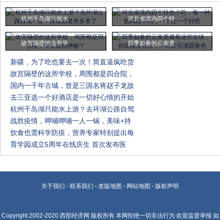
杭州千岛湖只能水
河北省境内四个特
故宫隔壁的这所学
四季如春的云南竟
新疆，为了吃也要去一次！简直逼疯吃货
故宫隔壁的这所学校，周围都是四合院，
国内一千年古城，曾是三国名将赵子龙故
去三亚选一个好酒店是一切好心情的开始
杭州千岛湖只能水上游？去环湖公路自驾
战胜疫情，呷哺呷哺一人一锅，美味+持
饮食也需科学防疫，营养专家特别提出每
育学园成立5周年在线庆生 首次发布医
关于我们
-
联系我们
-
老版地图
-
网站地图
-
版权声明
Copyright.2002-2020
西部经济网
版权所有 本网拒绝一切非法行为 欢迎监督举报 如