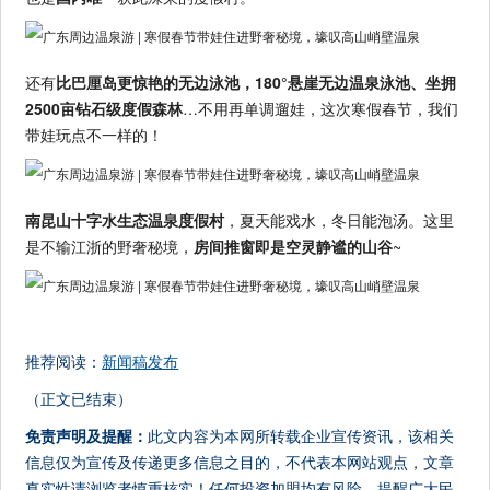
还有
比巴厘岛更惊艳的无边泳池，180°悬崖无边温泉泳池、坐拥
2500亩钻石级度假森林
…不用再单调遛娃，这次寒假春节，我们
带娃玩点不一样的！
南昆山十字水生态温泉度假村
，夏天能戏水，冬日能泡汤。这里
是不输江浙的野奢秘境，
房间推窗即是空灵静谧的山谷
~
推荐阅读：
新闻稿发布
（正文已结束）
免责声明及提醒：
此文内容为本网所转载企业宣传资讯，该相关
信息仅为宣传及传递更多信息之目的，不代表本网站观点，文章
真实性请浏览者慎重核实！任何投资加盟均有风险，提醒广大民