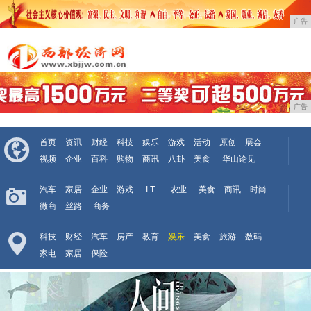
广告
广告
首页
资讯
财经
科技
娱乐
游戏
活动
原创
展会
视频
企业
百科
购物
商讯
八卦
美食
华山论见
汽车
家居
企业
游戏
I T
农业
美食
商讯
时尚
微商
丝路
商务
科技
财经
汽车
房产
教育
娱乐
美食
旅游
数码
家电
家居
保险