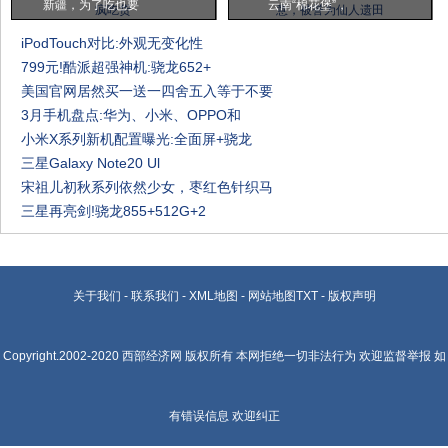
新疆，为了吃也要
云南“棉花堡”，
iPodTouch对比:外观无变化性
799元!酷派超强神机:骁龙652+
美国官网居然买一送一四舍五入等于不要
3月手机盘点:华为、小米、OPPO和
小米X系列新机配置曝光:全面屏+骁龙
三星Galaxy Note20 Ul
宋祖儿初秋系列依然少女，枣红色针织马
三星再亮剑!骁龙855+512G+2
关于我们
-
联系我们
-
XML地图
-
网站地图
TXT
-
版权声明
Copyright.2002-2020
西部经济网
版权所有 本网拒绝一切非法行为 欢迎监督举报 如
有错误信息 欢迎纠正