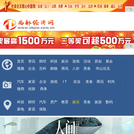
广告
广告
首页
资讯
财经
科技
娱乐
游戏
活动
原创
展会
视频
企业
百科
购物
商讯
八卦
美食
华山论见
汽车
家居
企业
游戏
I T
农业
美食
商讯
时尚
微商
丝路
商务
科技
财经
汽车
房产
教育
娱乐
美食
旅游
数码
家电
家居
保险