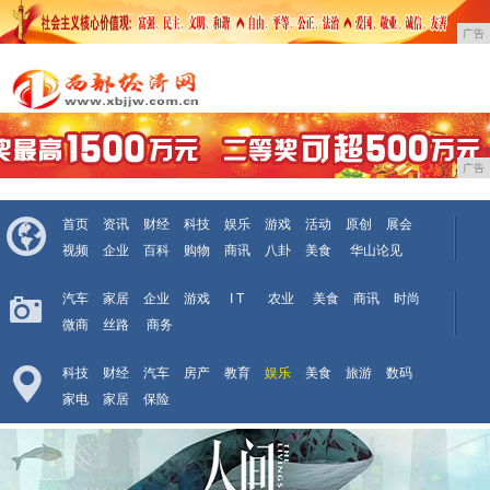
广告
广告
首页
资讯
财经
科技
娱乐
游戏
活动
原创
展会
视频
企业
百科
购物
商讯
八卦
美食
华山论见
汽车
家居
企业
游戏
I T
农业
美食
商讯
时尚
微商
丝路
商务
科技
财经
汽车
房产
教育
娱乐
美食
旅游
数码
家电
家居
保险