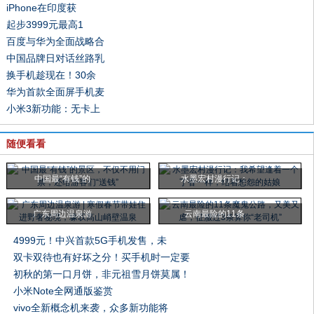
iPhone在印度获
起步3999元最高1
百度与华为全面战略合
中国品牌日对话丝路乳
换手机趁现在！30余
华为首款全面屏手机麦
小米3新功能：无卡上
随便看看
中国最“有钱”的
水墨宏村漫行记：
广东周边温泉游
云南最险的11条
4999元！中兴首款5G手机发售，未
双卡双待也有好坏之分！买手机时一定要
初秋的第一口月饼，非元祖雪月饼莫属！
小米Note全网通版鉴赏
vivo全新概念机来袭，众多新功能将