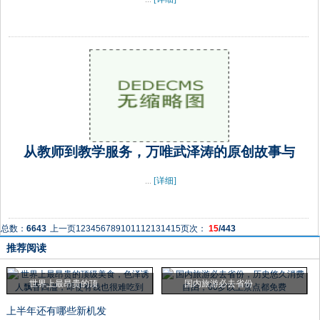
从教师到教学服务，万唯武泽涛的原创故事与
...
[详细]
总数：
6643
上一页
1
2
3
4
5
6
7
8
9
10
11
12
13
14
15
页次：
15
/443
推荐阅读
世界上最昂贵的顶
国内旅游必去省份
上半年还有哪些新机发