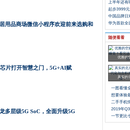
上半年还有
起步3999
中国品牌日
华为首款全
居用品商场微信小程序欢迎前来选购和
随便看看
优雅的
I芯片打开智慧之门，5G+AI赋
真实的
一图看懂全
想要体验
二手手机
2019年
龙多层级5G SoC，全面升级5G
一节更比