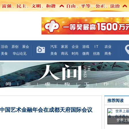
活动
原创
展会
汽车
家居
企业
游戏
I T
农业
美食
华山论见
美食
商讯
时尚
微商
丝路
商务
推荐阅读
中国艺术金融年会在成都天府国际会议
世界上