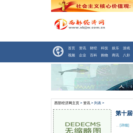
首页
资讯
财经
科技
娱乐
游戏
视频
企业
百科
购物
商讯
八卦
西部经济网主页
>
资讯
> 列表 >
第十届
...
[详细]