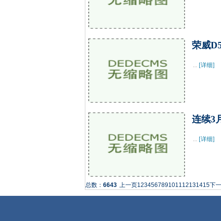
荣威D
...
[详细]
连续3
...
[详细]
总数：
6643
上一页
1
2
3
4
5
6
7
8
9
10
11
12
13
14
15
下