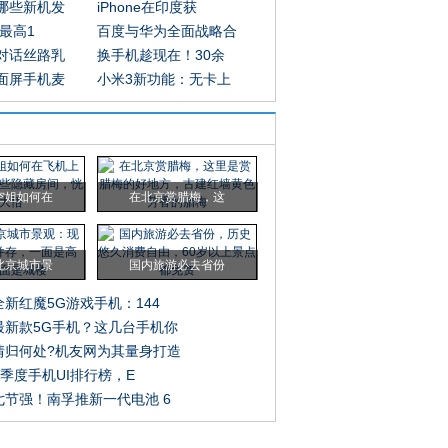
哪些新机发
iPhone在印度获
元最高1
百度与华为全面战略合
对话丝路乳
换手机趁现在！30余
面屏手机麦
小米3新功能：无卡上
空姐如何在
在北京赏腊梅，这
北京城市景
国内旅游必去省份
新红魔5G游戏手机：144
最新款5G手机？这几台手机你
情归何处?机友网为其量身打造
Q3季度手机UI排行榜，E
七节强！南孚推新一代电池 6