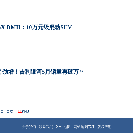
5X DMH：10万元级混动SUV
月劲增！吉利银河5月销量再破万 “
一页
页次：
11
/443
关于我们
-
联系我们
-
XML地图
-
网站地图
TXT
-
版权声明