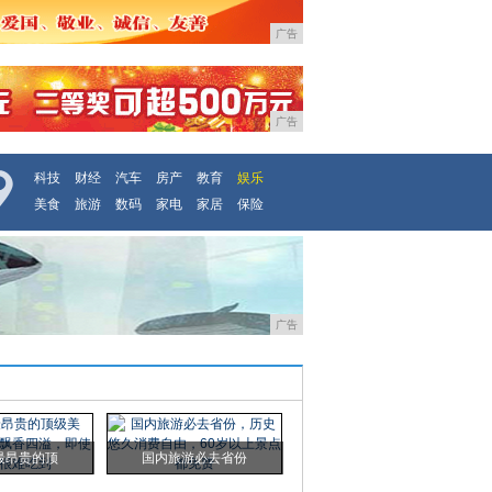
广告
广告
科技
财经
汽车
房产
教育
娱乐
美食
旅游
数码
家电
家居
保险
广告
最昂贵的顶
国内旅游必去省份