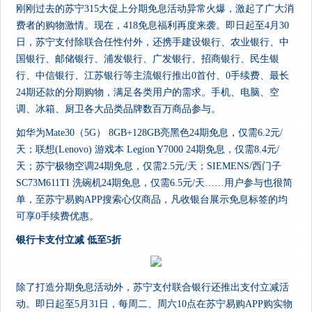
刚刚过去的苏宁315大促上分期免息活动异常火爆，激起了广大消
费者的购物激情。现在，418免息福利再度来袭。即日起至4月30
日，苏宁支付除联合任性付外，还携手建设银行、农业银行、中
国银行、邮储银行、浦发银行、广发银行、招商银行、民生银
行、中信银行、江苏银行等主流银行推出0首付、0手续费、最长
24期还款的分期购物，满足各类用户的需求。手机、电脑、空
调、冰箱、厨卫各大品类品牌数百万商品参与。
如华为Mate30（5G） 8GB+128GB亮黑色24期免息，仅需6.2元/
天；联想(Lenovo) 游戏本 Legion Y7000 24期免息，仅需8.4元/
天；苏宁极物空调24期免息，仅需2.5元/天；SIEMENS/西门子
SC73M611TI 洗碗机24期免息，仅需6.5元/天……用户参与也很简
单，至苏宁易购APP搜索心仪商品，凡收银台展示免息标签的均
可享0手续费优惠。
银行卡支付立减 低至5折
除了打造分期免息活动外，苏宁支付联合银行还推出支付立减活
动。即日起至5月31日，每周二、周六10点在苏宁易购APP购实物