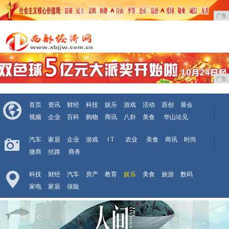
广告
广告
首页
资讯
财经
科技
娱乐
游戏
活动
原创
展会
视频
企业
百科
购物
商讯
八卦
美食
华山论见
汽车
家居
企业
游戏
I T
农业
美食
商讯
时尚
微商
丝路
商务
科技
财经
汽车
房产
教育
娱乐
美食
旅游
数码
家电
家居
保险