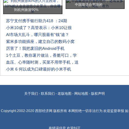
中国最适合穷游的
到杭州旅游90%
苏宁支付携手银行助力418 ：24期
小米10成了？高管表示：小米10让很
AI市场大乱斗，哪只股最有“钱”途？
紫米多功能插座，建立自己的数码小窝
厉害了！我把废旧的Android手机
1个土豆，教你薯片做法，香脆可口，学
血压、心率随时测，买菜不用带手机，送
小米 6 何以成为口碑最好的小米手机
关于我们
-
联系我们
-
老版地图
-
网站地图
-
版权声明
Copyright.2002-2020
西部经济网
版权所有 本网拒绝一切非法行为 欢迎监督举报 如
有错误信息 欢迎纠正