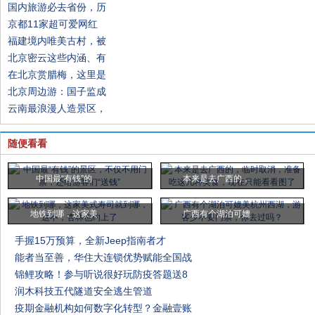
国内旅游必去省份，历
京都11家超可爱网红
福建境内唯美古村，被
北京密云这些内涵、有
在北京赏腊梅，这里是
北京周边游：国子监成
云南最浪漫人造景区，
随便看看
中国最“有钱”的
本来是去广西的，
地铁到哪，这家美
广西有个湖泊可媲
手握15万预算，全新Jeep指南者才
能者当至善，华住大连锁优势赋能全国战
锦鲤攻略！参与听说很好玩防疫答题送8
润木科技五代隧道安全逃生管道
疫期金融机构如何数字化转型？金融壹账