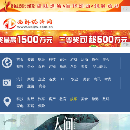
广告
广告
首页
资讯
财经
科技
娱乐
游戏
活动
原创
展会
视频
企业
百科
购物
商讯
八卦
美食
华山论见
汽车
家居
企业
游戏
I T
农业
美食
商讯
时尚
微商
丝路
商务
科技
财经
汽车
房产
教育
娱乐
美食
旅游
数码
家电
家居
保险