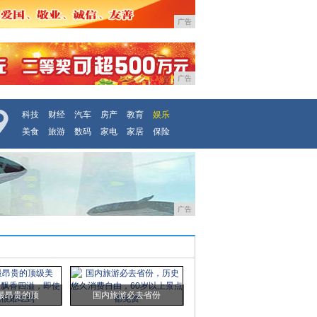
广告
广告
科技
财经
汽车
房产
教育
娱乐
美食
旅游
数码
家电
家居
保险
广告
最昂贵的顶
国内旅游必去省份