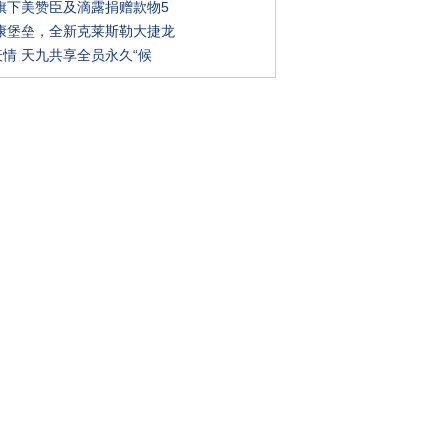
旗下美赞臣及滴露捐赠款物5
康堡垒，全新克莱斯勒大捷龙
疫情 天九共享全员永久“候