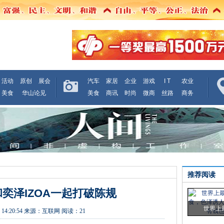
活动
原创
展会
汽车
家居
企业
游戏
I T
农业
美食
华山论见
美食
商讯
时尚
微商
丝路
商务
推荐阅读
和奕泽IZOA一起打破陈规
世界上
 14:20:54
来源：
互联网
阅读：21