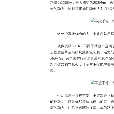
功率为126Kw，最大扭矩为203N•m
进的动力，同时可将油耗降至 5.7L/
做一个真正优秀的人，不要总是患
就像奕泽IZOA，不同于其他车企为
是软质皮革及高级烤漆饰板包裹，活力与时尚
afety Sense丰田智行安全套装和1
双叉臂式独立悬架，让车主不仅能够拥
趣。
生活虽然一直在重复，不过却并不枯
的外观，可以让你尽情放飞自己的梦，再
湃的动力，让你不再随波逐流，成为路