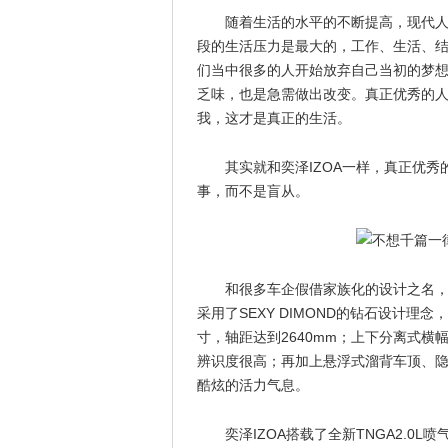
随着生活的水平的不断提高，现代人
段的生活压力是最大的，工作、生活、结
们当中很多的人开始放弃自己当初的梦
乏味，也是急需做出改变。真正优秀的
我，这才是真正的生活。
其实就和奕泽IZOA一样，真正优
事，而不是盲从。
和很多车企假借家族化的设计之名，
采用了SEXY DIMOND的钻石设计理念，
寸，轴距达到2640mm；上下分离式
辨识度很高；再加上悬浮式溜背车顶、
酷炫的活力气息。
奕泽IZOA搭载了全新TNGA2.0