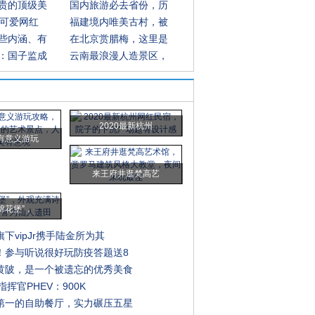
贵的顶级美
国内旅游必去省份，历
超可爱网红
福建境内唯美古村，被
些内涵、有
在北京赏腊梅，这里是
：国子监成
云南最浪漫人造景区，
2020最新杭州
有意义游玩
来王府井逛梵高艺
棉花堡”，
下vipJr携手陆金所为其
！参与听说很好玩防疫答题送8
黄陂，是一个被遗忘的优秀美食
指挥官PHEV：900K
第一的自助餐厅，实力碾压五星