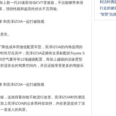
利洁时携
，再加上新一代10速双传动CVT变速箱，不仅能够带来强
行走的健
百公里，强劲性能和超高性价比不言而喻。
“智慧”抗
得患失。
了降低成本而做低配置车型，奕泽IZOA的内饰选用的
尽在其中；奕泽IZOA还拥有全系标配的Toyota S
0个SRS空气囊等等12项越级配置，再加上越级的后纵臂型
有舒适安全的驾乘空间内，并且还能享受更多的驾驶乐
燥，这就得看你敢不敢进行改变。奕泽IZOA时尚潮流
加上奕泽IZOA的众多黑科技加持，内在更是提供了澎
上一道迷人的风景。