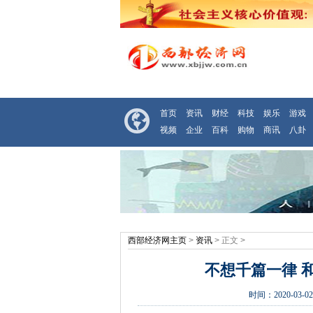
首页
资讯
财经
科技
娱乐
游戏
视频
企业
百科
购物
商讯
八卦
西部经济网主页
>
资讯
> 正文 >
不想千篇一律 
时间：
2020-03-02