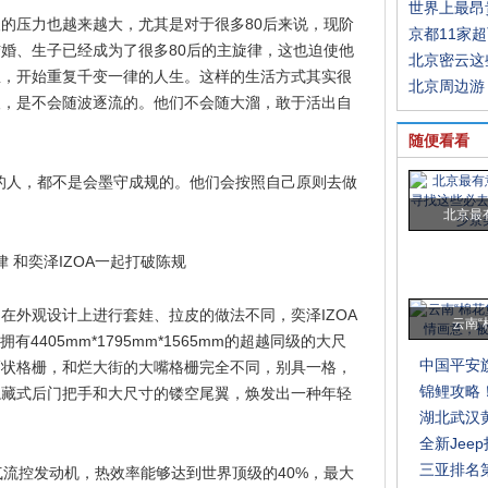
世界上最昂
的压力也越来越大，尤其是对于很多80后来说，现阶
京都11家
婚、生子已经成为了很多80后的主旋律，这也迫使他
北京密云这
想，开始重复千变一律的人生。这样的生活方式其实很
北京周边游
人，是不会随波逐流的。他们不会随大溜，敢于活出自
随便看看
秀的人，都不是会墨守成规的。他们会按照自己原则去做
北京最
在外观设计上进行套娃、拉皮的做法不同，奕泽IZOA
云南“
拥有4405mm*1795mm*1565mm的超越同级的大尺
中国平安旗
横幅状格栅，和烂大街的大嘴格栅完全不同，别具一格，
锦鲤攻略
隐藏式后门把手和大尺寸的镂空尾翼，焕发出一种年轻
湖北武汉
全新Jeep
三亚排名
L喷气流控发动机，热效率能够达到世界顶级的40%，最大