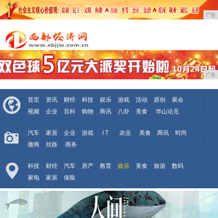
广告
广告
首页
资讯
财经
科技
娱乐
游戏
活动
原创
展会
视频
企业
百科
购物
商讯
八卦
美食
华山论见
汽车
家居
企业
游戏
I T
农业
美食
商讯
时尚
微商
丝路
商务
科技
财经
汽车
房产
教育
娱乐
美食
旅游
数码
家电
家居
保险