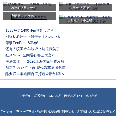
故宫的牌匾上一直
我国一“大方”的
夜游灵山大佛梵宫
江西藏了个小众绝
1523马力1490N·m扭矩，迄今
回归初心乐无止镜最美手机vivoX5
华硕ZenFone6发布!
还有人喷国产车垃圾？别逗我笑了
红米Note3全网通有哪些改变?
拉法泵业——2020上海国际生物发酵
创新为源 永不止步 现代汽车集团包揽
酷派联合渠道商百亿打造全新品牌ivv
关于我们
-
联系我们
-
XML地图
-
网站地图
TXT
-
版权声明
Copyright.2002-2020
西部经济网
版权所有 本网拒绝一切非法行为 欢迎监督举报 如