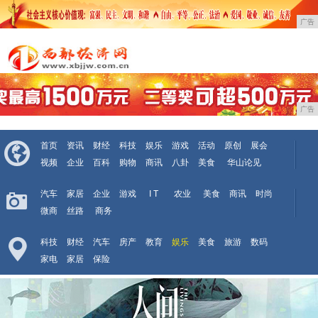
广告
广告
首页
资讯
财经
科技
娱乐
游戏
活动
原创
展会
视频
企业
百科
购物
商讯
八卦
美食
华山论见
汽车
家居
企业
游戏
I T
农业
美食
商讯
时尚
微商
丝路
商务
科技
财经
汽车
房产
教育
娱乐
美食
旅游
数码
家电
家居
保险