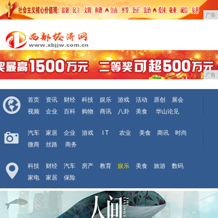
广告
广告
首页
资讯
财经
科技
娱乐
游戏
活动
原创
展会
视频
企业
百科
购物
商讯
八卦
美食
华山论见
汽车
家居
企业
游戏
I T
农业
美食
商讯
时尚
微商
丝路
商务
科技
财经
汽车
房产
教育
娱乐
美食
旅游
数码
家电
家居
保险