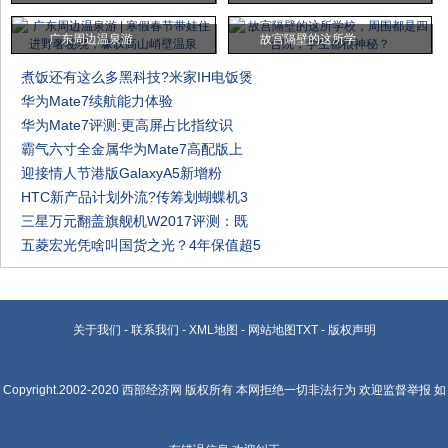
广东周边温泉游
故宫隔壁的这所学
煮饭还有这么多黑科技?米家IH电饭煲
华为Mate7续航能力体验
华为Mate7评测:更高屏占比指纹识
霸气六寸全金属华为Mate7高配版上
迎接情人节港版GalaxyA5新增粉
HTC新产品计划外流?传筹划蝴蝶机3
三星万元翻盖旗舰机W2017评测：既
五菱宏光凭啥叫国货之光？4年保值超5
关于我们
-
联系我们
-
XML地图
-
网站地图
TXT
-
版权声明
Copyright.2002-2020
西部经济网
版权所有 本网拒绝一切非法行为 欢迎监督举报 如