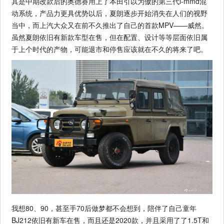
其是中期改款后的奥德赛用上了本田引以为傲的第三代i-mmd混
动系统，产品力更具优势以后，夏朗逐步开始消失在人们的视野
当中，而上汽大众又在前不久推出了自己的首款MPV——威然。
虽然夏朗依旧有新款车型在售，但在配置、设计等等层面依旧属
于上个时代的产物，可能退市和停售应该就在不久的将来了吧。
我想80、90，甚至手70后做梦都不会想到，陪伴了自己童年
BJ212依旧有新车在售，而且还是2020款，并且采用了了1.5T和