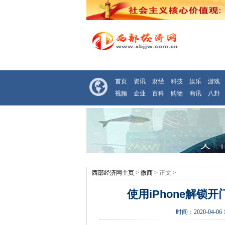
首页
资讯
财经
科技
娱乐
游戏
视频
企业
百科
购物
商讯
八卦
西部经济网主页
>
微商
> 正文 >
使用iPhone解锁
时间：
2020-04-06 