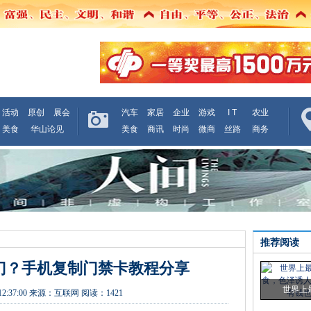
活动
原创
展会
汽车
家居
企业
游戏
I T
农业
美食
华山论见
美食
商讯
时尚
微商
丝路
商务
推荐阅读
开门？手机复制门禁卡教程分享
世界上
12:37:00
来源：
互联网
阅读：1421