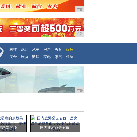
广告
广告
科技
财经
汽车
房产
教育
娱乐
美食
旅游
数码
家电
家居
保险
广告
最昂贵的顶
国内旅游必去省份