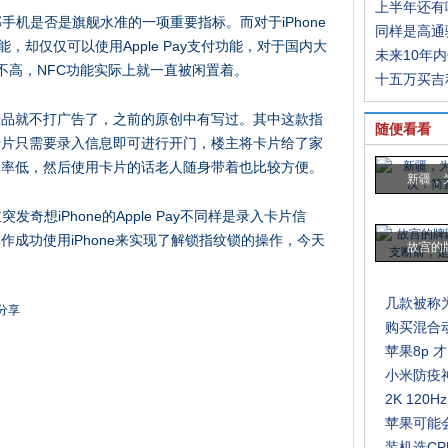
上半年还有
手机是否是旗舰水准的一项重要指标。而对于iPhone
同样是高通
功能，却仅仅可以使用Apple Pay支付功能，对于国内大
未来10年
度也不高，NFC功能实际上就一直被闲置着。
十五万买吉
产品就不打广告了，之前的原创中有写过。其中这款指
随便看看
卡片只需要录入信息即可进行开门，楼主将卡片给了家
别率低，然后使用卡片的话老人随身带着也比较方便。
新疆，
奇想iPhone的Apple Pay不同样是录入卡片信
成功使用iPhone来实现了解锁指纹锁的操作，今天
故宫的
几款被称
购买混合
苹果8p 
小米防疫
2K 12
苹果可能会在
装机选CP