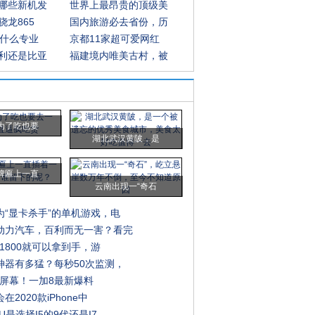
哪些新机发
世界上最昂贵的顶级美
骁龙865
国内旅游必去省份，历
内什么专业
京都11家超可爱网红
利还是比亚
福建境内唯美古村，被
为了吃也要
湖北武汉黄陂，是
牌匾上一直
云南出现一“奇石
为“显卡杀手”的单机游戏，电
动力汽车，百利而无一害？看完
才1800就可以拿到手，游
神器有多猛？每秒50次监测，
0Hz屏幕！一加8最新爆料
2020款iPhone中
U是选择I5的9代还是I7