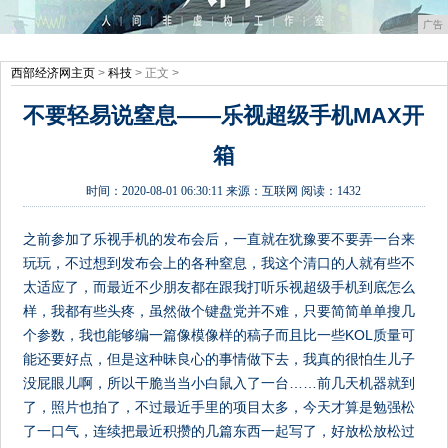
广告
西部经济网主页
>
科技
> 正文 >
不要轻易说窒息——乐视超级手机MAX开
箱
时间：
2020-08-01 06:30:11
来源：
互联网
阅读：1432
之前参加了乐视手机的发布会后，一直就在犹豫要不要弄一台来
玩玩，不过想到发布会上的各种窒息，我这个清口的人就有些不
太适应了，而最近不少朋友都在跟我打听乐视超级手机到底怎么
样，我都有些头疼，虽然做个键盘党并不难，只要简简单单搜几
个参数，我也能够编一篇像模像样的稿子而且比一些KOL质量可
能还要好点，但是这种昧良心的事情做下去，我真的很怕生儿子
没屁眼儿啊，所以干脆当当小白鼠入了一台……前几天机器就到
了，照片也拍了，不过最近手里的项目太多，今天才算是勉强松
了一口气，连续把最近积攒的几篇东西一起写了，好放松放松过