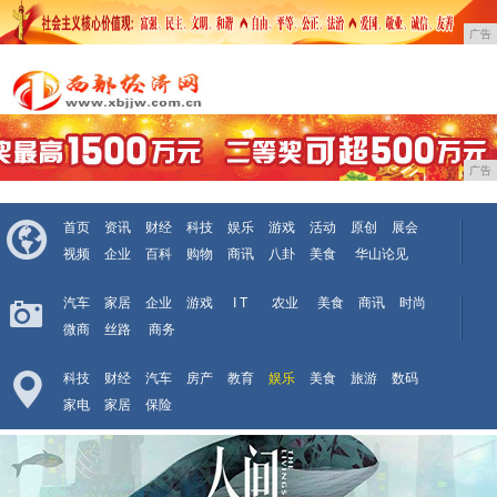
广告
广告
首页
资讯
财经
科技
娱乐
游戏
活动
原创
展会
视频
企业
百科
购物
商讯
八卦
美食
华山论见
汽车
家居
企业
游戏
I T
农业
美食
商讯
时尚
微商
丝路
商务
科技
财经
汽车
房产
教育
娱乐
美食
旅游
数码
家电
家居
保险