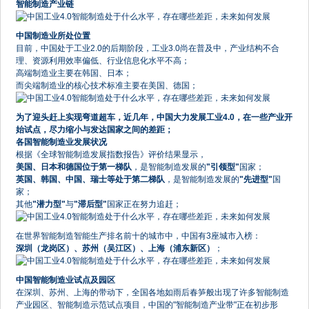
智能制造产业链
中国制造业所处位置
目前，中国处于工业2.0的后期阶段，工业3.0尚在普及中，产业结构不合
理、资源利用效率偏低、行业信息化水平不高；
高端制造业主要在韩国、日本；
而尖端制造业的核心技术标准主要在美国、德国；
为了迎头赶上实现弯道超车，近几年，中国大力发展工业4.0，在一些产业开
始试点，尽力缩小与发达国家之间的差距；
各国智能制造业发展状况
根据《全球智能制造发展指数报告》评价结果显示，
美国、日本和德国位于第一梯队
，是智能制造发展的
"引领型"
国家；
英国、韩国、中国、瑞士等处于第二梯队
，是智能制造发展的
"先进型"
国
家；
其他
"潜力型"
与
"滞后型"
国家正在努力追赶；
在世界智能制造智能生产排名前十的城市中，中国有3座城市入榜：
深圳（龙岗区）、苏州（吴江区）、上海（浦东新区）
；
中国智能制造业试点及园区
在深圳、苏州、上海的带动下，全国各地如雨后春笋般出现了许多智能制造
产业园区、智能制造示范试点项目，中国的"智能制造产业带"正在初步形