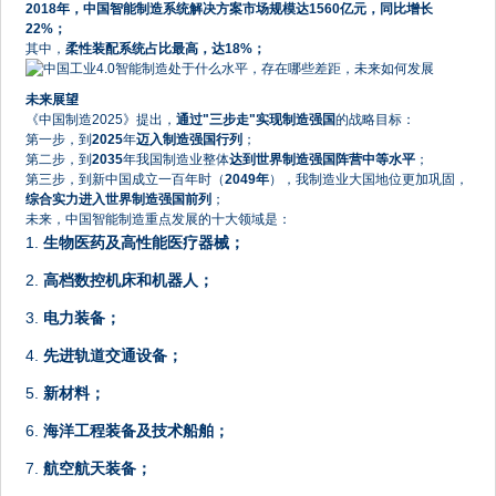
2018年，中国智能制造系统解决方案市场规模达1560亿元，同比增长
22%；
其中，
柔性装配系统占比最高，达18%；
未来展望
《中国制造2025》提出，
通过"三步走"实现制造强国
的战略目标：
第一步，到
2025
年
迈入制造强国行列
；
第二步，到
2035
年我国制造业整体
达到世界制造强国阵营中等水平
；
第三步，到新中国成立一百年时（
2049年
），我制造业大国地位更加巩固，
综合实力进入世界制造强国前列
；
未来，中国智能制造重点发展的十大领域是：
1.
生物医药及高性能医疗器械；
2.
高档数控机床和机器人；
3.
电力装备；
4.
先进轨道交通设备；
5.
新材料；
6.
海洋工程装备及技术船舶；
7.
航空航天装备；