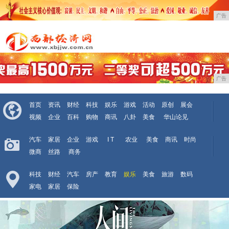
广告
广告
首页
资讯
财经
科技
娱乐
游戏
活动
原创
展会
视频
企业
百科
购物
商讯
八卦
美食
华山论见
汽车
家居
企业
游戏
I T
农业
美食
商讯
时尚
微商
丝路
商务
科技
财经
汽车
房产
教育
娱乐
美食
旅游
数码
家电
家居
保险