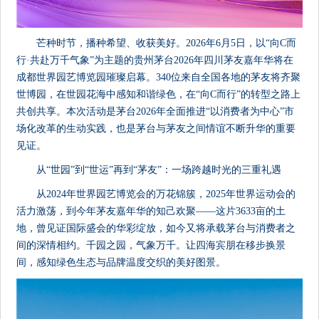
芒种时节，播种希望、收获美好。2026年6月5日，以“向C而
行·共赴万千气象”为主题的贵州茅台2026年四川茅友嘉年华将在
成都世界园艺博览园璀璨启幕。340位来自全国各地的茅友将齐聚
世博园，在世园花海中感知和谐绿色，在“向C而行”的转型之路上
共创共享。本次活动是茅台2026年全面推进“以消费者为中心”市
场化改革的生动实践，也是茅台与茅友之间情谊不断升华的重要
见证。
从“世园”到“世运”再到“茅友”：一场跨越时光的三重礼遇
从2024年世界园艺博览会的万花锦簇，2025年世界运动会的
活力激荡，到今年茅友嘉年华的知己欢聚——这片3633亩的土
地，曾见证国际盛会的华彩绽放，如今又将承载茅台与消费者之
间的深情相约。千园之园，气象万千。让四海宾朋在移步换景
间，感知绿色生态与品牌温度交织的美好图景。