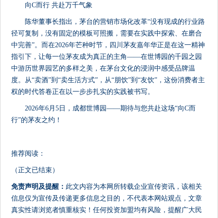
向C而行 共赴万千气象
陈华董事长指出，茅台的营销市场化改革“没有现成的行业路
径可复制，没有固定的模板可照搬，需要在实践中探索、在磨合
中完善”。而在2026年芒种时节，四川茅友嘉年华正是在这一精神
指引下，让每一位茅友成为真正的主角——在世博园的千园之园
中游历世界园艺的多样之美，在茅台文化的浸润中感受品牌温
度。从“卖酒”到“卖生活方式”，从“朋饮”到“友饮”，这份消费者主
权的时代答卷正在以一步步扎实的实践被书写。
2026年6月5日，成都世博园——期待与您共赴这场“向C而
行”的茅友之约！
推荐阅读：
（正文已结束）
免责声明及提醒：
此文内容为本网所转载企业宣传资讯，该相关
信息仅为宣传及传递更多信息之目的，不代表本网站观点，文章
真实性请浏览者慎重核实！任何投资加盟均有风险，提醒广大民