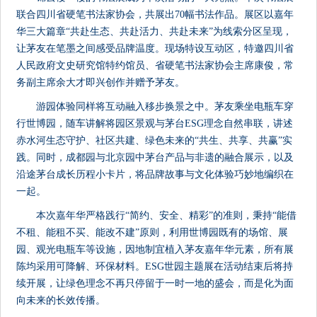
联合四川省硬笔书法家协会，共展出70幅书法作品。展区以嘉年
华三大篇章“共赴生态、共赴活力、共赴未来”为线索分区呈现，
让茅友在笔墨之间感受品牌温度。现场特设互动区，特邀四川省
人民政府文史研究馆特约馆员、省硬笔书法家协会主席康俊，常
务副主席余大才即兴创作并赠予茅友。
游园体验同样将互动融入移步换景之中。茅友乘坐电瓶车穿
行世博园，随车讲解将园区景观与茅台ESG理念自然串联，讲述
赤水河生态守护、社区共建、绿色未来的“共生、共享、共赢”实
践。同时，成都园与北京园中茅台产品与非遗的融合展示，以及
沿途茅台成长历程小卡片，将品牌故事与文化体验巧妙地编织在
一起。
本次嘉年华严格践行“简约、安全、精彩”的准则，秉持“能借
不租、能租不买、能改不建”原则，利用世博园既有的场馆、展
园、观光电瓶车等设施，因地制宜植入茅友嘉年华元素，所有展
陈均采用可降解、环保材料。ESG世园主题展在活动结束后将持
续开展，让绿色理念不再只停留于一时一地的盛会，而是化为面
向未来的长效传播。