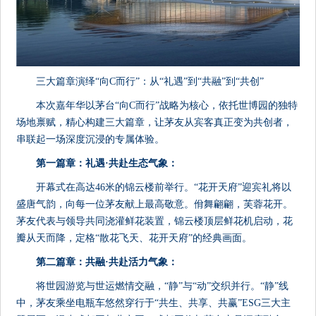
三大篇章演绎“向C而行”：从“礼遇”到“共融”到“共创”
本次嘉年华以茅台“向C而行”战略为核心，依托世博园的独特
场地禀赋，精心构建三大篇章，让茅友从宾客真正变为共创者，
串联起一场深度沉浸的专属体验。
第一篇章
：
礼遇
·
共赴生态气象
：
开幕式在高达46米的锦云楼前举行。“花开天府”迎宾礼将以
盛唐气韵，向每一位茅友献上最高敬意。佾舞翩翩，芙蓉花开。
茅友代表与领导共同浇灌鲜花装置，锦云楼顶层鲜花机启动，花
瓣从天而降，定格“散花飞天、花开天府”的经典画面。
第二篇章
：
共融
·
共赴活力气象
：
将世园游览与世运燃情交融，“静”与“动”交织并行。“静”线
中，茅友乘坐电瓶车悠然穿行于“共生、共享、共赢”ESG三大主