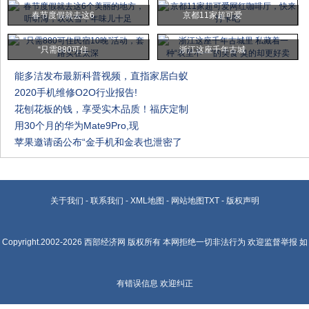
春节度假就去这6
京都11家超可爱
“只需880可住
浙江这座千年古城
能多洁发布最新科普视频，直指家居白蚁
2020手机维修O2O行业报告!
花刨花板的钱，享受实木品质！福庆定制
用30个月的华为Mate9Pro,现
苹果邀请函公布“金手机和金表也泄密了
关于我们
-
联系我们
-
XML地图
-
网站地图
TXT
-
版权声明
Copyright.2002-2026
西部经济网
版权所有 本网拒绝一切非法行为 欢迎监督举报 如
有错误信息 欢迎纠正