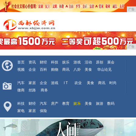
广告
广告
首页
资讯
财经
科技
娱乐
游戏
活动
原创
展会
视频
企业
百科
购物
商讯
八卦
美食
华山论见
汽车
家居
企业
游戏
I T
农业
美食
商讯
时尚
微商
丝路
商务
科技
财经
汽车
房产
教育
娱乐
美食
旅游
数码
家电
家居
保险