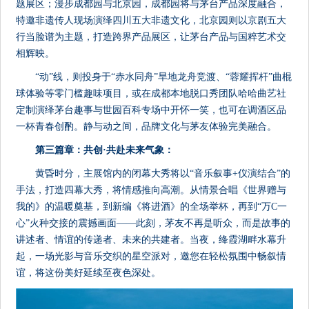
题展区；漫步成都园与北京园，成都园将与茅台产品深度融合，
特邀非遗传人现场演绎四川五大非遗文化，北京园则以京剧五大
行当脸谱为主题，打造跨界产品展区，让茅台产品与国粹艺术交
相辉映。
“动”线，则投身于“赤水同舟”旱地龙舟竞渡、“蓉耀挥杆”曲棍
球体验等零门槛趣味项目，或在成都本地脱口秀团队哈哈曲艺社
定制演绎茅台趣事与世园百科专场中开怀一笑，也可在调酒区品
一杯青春创酌。静与动之间，品牌文化与茅友体验完美融合。
第三篇章
：
共创
·
共赴未来气象
：
黄昏时分，主展馆内的闭幕大秀将以“音乐叙事+仪演结合”的
手法，打造四幕大秀，将情感推向高潮。从情景合唱《世界赠与
我的》的温暖奠基，到新编《将进酒》的全场举杯，再到“万C一
心”火种交接的震撼画面——此刻，茅友不再是听众，而是故事的
讲述者、情谊的传递者、未来的共建者。当夜，绛霞湖畔水幕升
起，一场光影与音乐交织的星空派对，邀您在轻松氛围中畅叙情
谊，将这份美好延续至夜色深处。