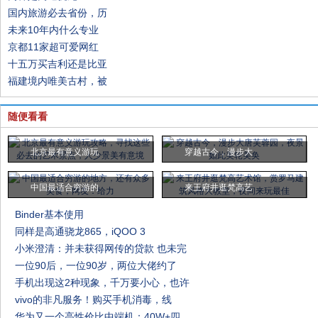
国内旅游必去省份，历
未来10年内什么专业
京都11家超可爱网红
十五万买吉利还是比亚
福建境内唯美古村，被
随便看看
北京最有意义游玩
穿越古今，漫步大
中国最适合穷游的
来王府井逛梵高艺
Binder基本使用
同样是高通骁龙865，iQOO 3
小米澄清：并未获得网传的贷款 也未完
一位90后，一位90岁，两位大佬约了
手机出现这2种现象，千万要小心，也许
vivo的非凡服务！购买手机消毒，线
华为又一个高性价比中端机：40W+四