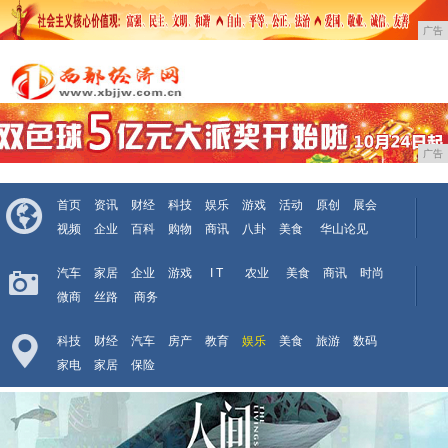
广告
广告
首页
资讯
财经
科技
娱乐
游戏
活动
原创
展会
视频
企业
百科
购物
商讯
八卦
美食
华山论见
汽车
家居
企业
游戏
I T
农业
美食
商讯
时尚
微商
丝路
商务
科技
财经
汽车
房产
教育
娱乐
美食
旅游
数码
家电
家居
保险