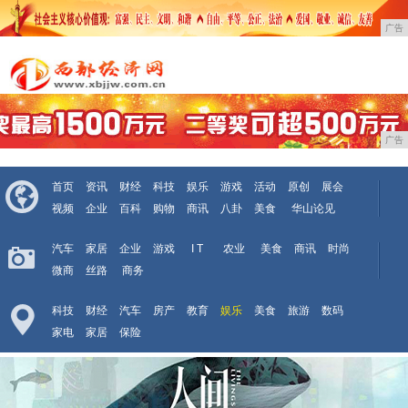
广告
广告
首页
资讯
财经
科技
娱乐
游戏
活动
原创
展会
视频
企业
百科
购物
商讯
八卦
美食
华山论见
汽车
家居
企业
游戏
I T
农业
美食
商讯
时尚
微商
丝路
商务
科技
财经
汽车
房产
教育
娱乐
美食
旅游
数码
家电
家居
保险