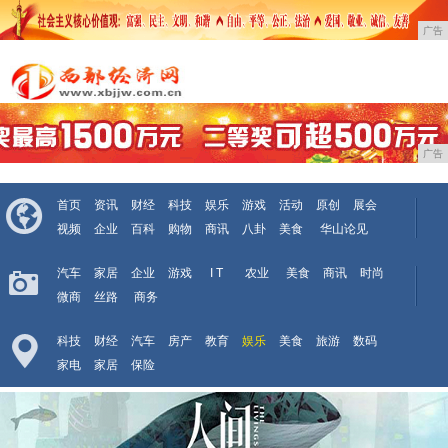
广告
广告
首页
资讯
财经
科技
娱乐
游戏
活动
原创
展会
视频
企业
百科
购物
商讯
八卦
美食
华山论见
汽车
家居
企业
游戏
I T
农业
美食
商讯
时尚
微商
丝路
商务
科技
财经
汽车
房产
教育
娱乐
美食
旅游
数码
家电
家居
保险