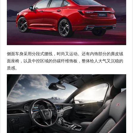
侧面车身采用分段式腰线，时尚又运动。还有内饰部分的麂皮绒
面座椅，以及中控区域的仿碳纤维饰板，整体给人大气又沉稳的
质感。