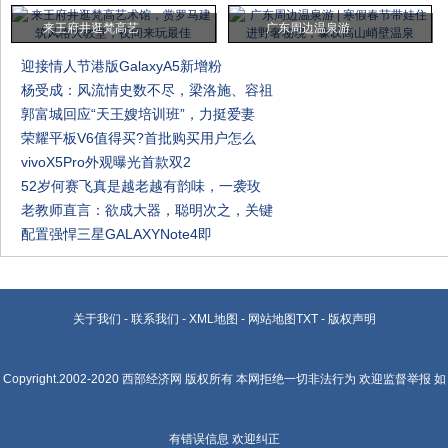
来王府井逛梵高艺
广东周边温泉游
迎接情人节港版GalaxyA5新增粉
杨受成：风流情史数不尽，梁洛施、容祖
郭富城回应“天王嫂培训班”，力挺爱妻
荣耀平板V6值得买?首批购买用户怎么
vivoX5Pro外观曝光首款双2
52岁何赛飞真是越老越有韵味，一袭玫
老教师直言：欲成大器，聪明次之，关键
配置强悍三星GALAXYNote4即
关于我们
-
联系我们
-
XML地图
-
网站地图
TXT
-
版权声明
Copyright.2002-2020
西部经济网
版权所有 本网拒绝一切非法行为 欢迎监督举报 如
有错误信息 欢迎纠正