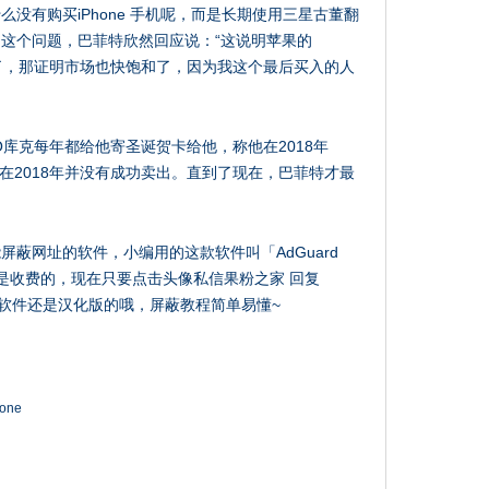
么没有购买iPhone 手机呢，而是长期使用三星古董翻
这个问题，巴菲特欣然回应说：“这说明苹果的
买了，那证明市场也快饱和了，因为我这个最后买入的人
库克每年都给他寄圣诞贺卡给他，称他在2018年
库克在2018年并没有成功卖出。直到了现在，巴菲特才最
蔽网址的软件，小编用的这款软件叫「AdGuard
还是收费的，现在只要点击头像私信果粉之家 回复
，软件还是汉化版的哦，屏蔽教程简单易懂~