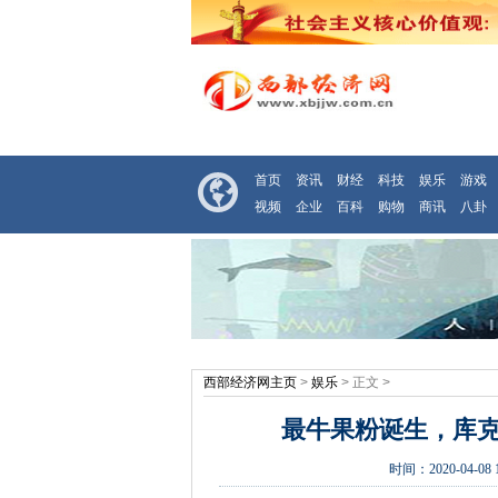
首页
资讯
财经
科技
娱乐
游戏
视频
企业
百科
购物
商讯
八卦
西部经济网主页
>
娱乐
> 正文 >
最牛果粉诞生，库克多
时间：
2020-04-08 