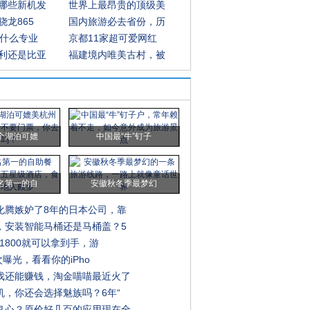
哪些新机发
世界上最昂贵的顶级美
骁龙865
国内旅游必去省份，历
内什么专业
京都11家超可爱网红
利还是比亚
福建境内唯美古村，被
个湖泊可媲
中国最“牛”钉子
名第一的自
安徽秋冬季最梦幻
化腾嫉妒了8年的日本公司，靠
，安装智能马桶还是马桶盖？5
才1800就可以拿到手，游
首次曝光，看看你的iPho
戏还能赚钱，淘金喵喵最近火了
机，你还会选择魅族吗？6年“
良心？原价好几百的应用现在全