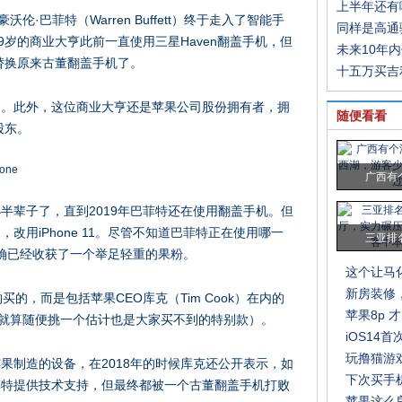
上半年还有
沃伦·巴菲特（Warren Buffett）终于走入了智能手
同样是高通
89岁的商业大亨此前一直使用三星Haven翻盖手机，但
未来10年
11替换原来古董翻盖手机了。
十五万买吉
了。此外，这位商业大亨还是苹果公司股份拥有者，拥
随便看看
股东。
广西有
半辈子了，直到2019年巴菲特还在使用翻盖手机。但
改用iPhone 11。尽管不知道巴菲特正在使用哪一
三亚排
的确确已经收获了一个举足轻重的果粉。
这个让马
新房装修
买的，而是包括苹果CEO库克（Tim Cook）在内的
苹果8p 
（就算随便挑一个估计也是大家买不到的特别款）。
iOS14
玩撸猫游
果制造的设备，在2018年的时候库克还公开表示，如
下次买手
菲特提供技术支持，但最终都被一个古董翻盖手机打败
苹果这么