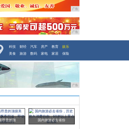
广告
广告
科技
财经
汽车
房产
教育
娱乐
美食
旅游
数码
家电
家居
保险
广告
最昂贵的顶
国内旅游必去省份