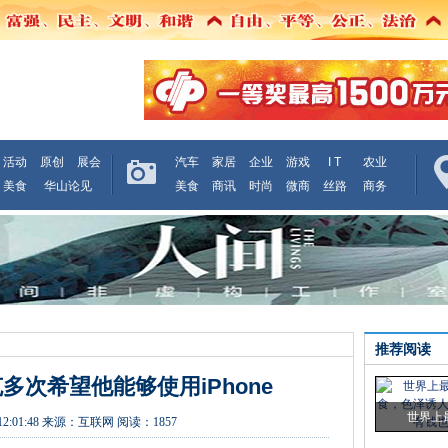
活动
原创
展会
汽车
家居
企业
游戏
I T
农业
美食
华山论见
美食
商讯
时尚
微商
丝路
商务
推荐阅读
次希望他能够使用iPhone
世界上
12:01:48
来源：
互联网
阅读：1857