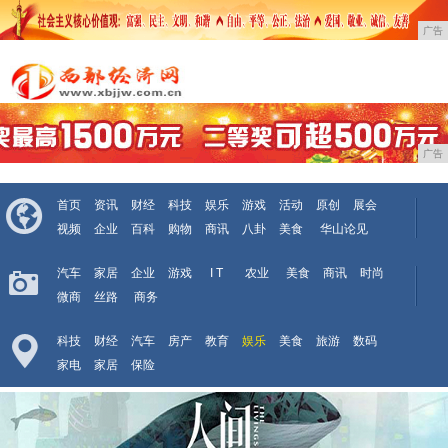
广告
广告
首页
资讯
财经
科技
娱乐
游戏
活动
原创
展会
视频
企业
百科
购物
商讯
八卦
美食
华山论见
汽车
家居
企业
游戏
I T
农业
美食
商讯
时尚
微商
丝路
商务
科技
财经
汽车
房产
教育
娱乐
美食
旅游
数码
家电
家居
保险