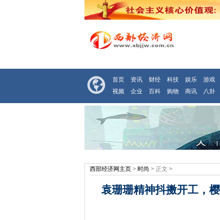
首页
资讯
财经
科技
娱乐
游戏
视频
企业
百科
购物
商讯
八卦
西部经济网主页
>
时尚
> 正文 >
袁珊珊精神抖擞开工，樱