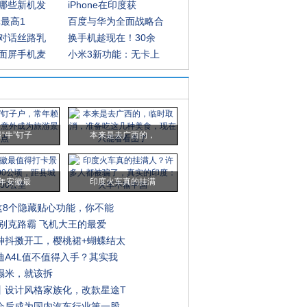
哪些新机发
iPhone在印度获
元最高1
百度与华为全面战略合
对话丝路乳
换手机趁现在！30余
面屏手机麦
小米3新功能：无卡上
“牛”钉子
本来是去广西的，
0年安徽最
印度火车真的挂满
0这8个隐藏贴心功能，你不能
：别克路霸 飞机大王的最爱
神抖擞开工，樱桃裙+蝴蝶结太
迪A4L值不值得入手？其实我
榻米，就该拆
丨设计风格家族化，改款星途T
会后成为国内汽车行业第一股，