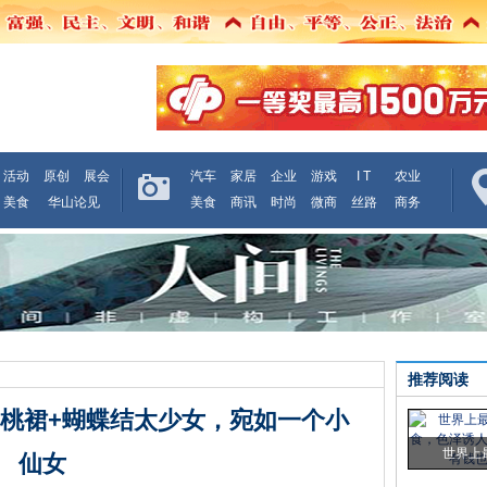
活动
原创
展会
汽车
家居
企业
游戏
I T
农业
美食
华山论见
美食
商讯
时尚
微商
丝路
商务
推荐阅读
桃裙+蝴蝶结太少女，宛如一个小
世界上
仙女