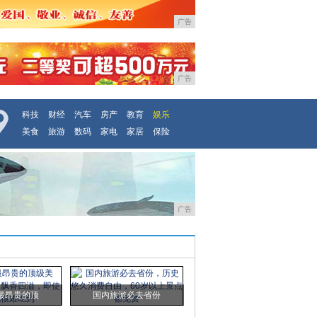
广告
广告
科技
财经
汽车
房产
教育
娱乐
美食
旅游
数码
家电
家居
保险
广告
最昂贵的顶
国内旅游必去省份