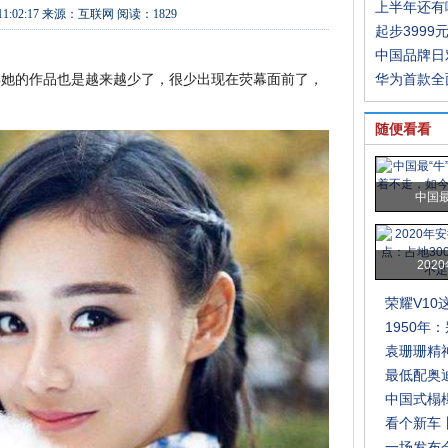
上半年还有
11:02:17
来源：
互联网
阅读：1829
起步3999
中国品牌日
年她的作品也是越来越少了，很少出现在荧幕面前了，
华为首款全
随便看看
中国最
202
荣耀V1
1950年
袁珊珊精
最低配奥
中国式榻
看个新车
一场发布