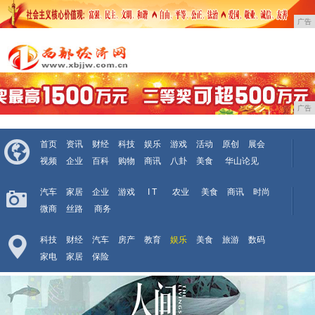
广告
广告
首页
资讯
财经
科技
娱乐
游戏
活动
原创
展会
视频
企业
百科
购物
商讯
八卦
美食
华山论见
汽车
家居
企业
游戏
I T
农业
美食
商讯
时尚
微商
丝路
商务
科技
财经
汽车
房产
教育
娱乐
美食
旅游
数码
家电
家居
保险