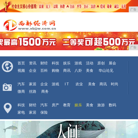
广告
广告
首页
资讯
财经
科技
娱乐
游戏
活动
原创
展会
视频
企业
百科
购物
商讯
八卦
美食
华山论见
汽车
家居
企业
游戏
I T
农业
美食
商讯
时尚
微商
丝路
商务
科技
财经
汽车
房产
教育
娱乐
美食
旅游
数码
家电
家居
保险