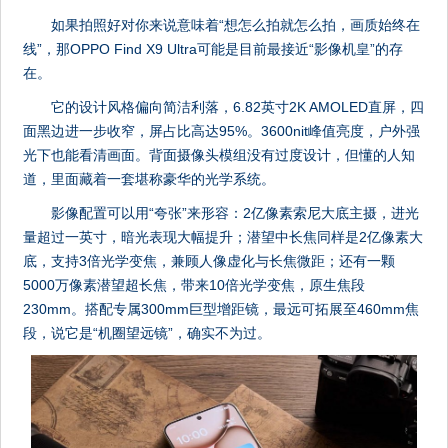
如果拍照好对你来说意味着“想怎么拍就怎么拍，画质始终在
线”，那OPPO Find X9 Ultra可能是目前最接近“影像机皇”的存
在。
它的设计风格偏向简洁利落，6.82英寸2K AMOLED直屏，四
面黑边进一步收窄，屏占比高达95%。3600nit峰值亮度，户外强
光下也能看清画面。背面摄像头模组没有过度设计，但懂的人知
道，里面藏着一套堪称豪华的光学系统。
影像配置可以用“夸张”来形容：2亿像素索尼大底主摄，进光
量超过一英寸，暗光表现大幅提升；潜望中长焦同样是2亿像素大
底，支持3倍光学变焦，兼顾人像虚化与长焦微距；还有一颗
5000万像素潜望超长焦，带来10倍光学变焦，原生焦段
230mm。搭配专属300mm巨型增距镜，最远可拓展至460mm焦
段，说它是“机圈望远镜”，确实不为过。