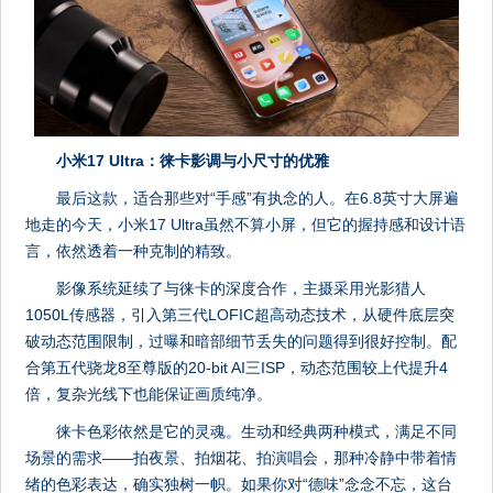
小米17 Ultra：徕卡影调与小尺寸的优雅
最后这款，适合那些对“手感”有执念的人。在6.8英寸大屏遍
地走的今天，小米17 Ultra虽然不算小屏，但它的握持感和设计语
言，依然透着一种克制的精致。
影像系统延续了与徕卡的深度合作，主摄采用光影猎人
1050L传感器，引入第三代LOFIC超高动态技术，从硬件底层突
破动态范围限制，过曝和暗部细节丢失的问题得到很好控制。配
合第五代骁龙8至尊版的20-bit AI三ISP，动态范围较上代提升4
倍，复杂光线下也能保证画质纯净。
徕卡色彩依然是它的灵魂。生动和经典两种模式，满足不同
场景的需求——拍夜景、拍烟花、拍演唱会，那种冷静中带着情
绪的色彩表达，确实独树一帜。如果你对“德味”念念不忘，这台