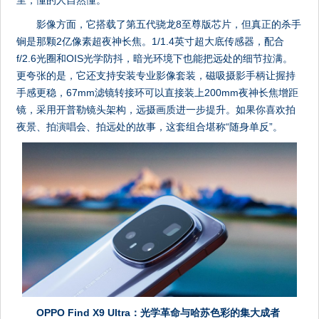
影像方面，它搭载了第五代骁龙8至尊版芯片，但真正的杀手
锏是那颗2亿像素超夜神长焦。1/1.4英寸超大底传感器，配合
f/2.6光圈和OIS光学防抖，暗光环境下也能把远处的细节拉满。
更夸张的是，它还支持安装专业影像套装，磁吸摄影手柄让握持
手感更稳，67mm滤镜转接环可以直接装上200mm夜神长焦增距
镜，采用开普勒镜头架构，远摄画质进一步提升。如果你喜欢拍
夜景、拍演唱会、拍远处的故事，这套组合堪称“随身单反”。
OPPO Find X9 Ultra：光学革命与哈苏色彩的集大成者