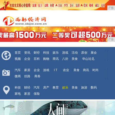
广告
广告
首页
资讯
财经
科技
娱乐
游戏
活动
原创
展会
视频
企业
百科
购物
商讯
八卦
美食
华山论见
汽车
家居
企业
游戏
I T
农业
美食
商讯
时尚
微商
丝路
商务
科技
财经
汽车
房产
教育
娱乐
美食
旅游
数码
家电
家居
保险