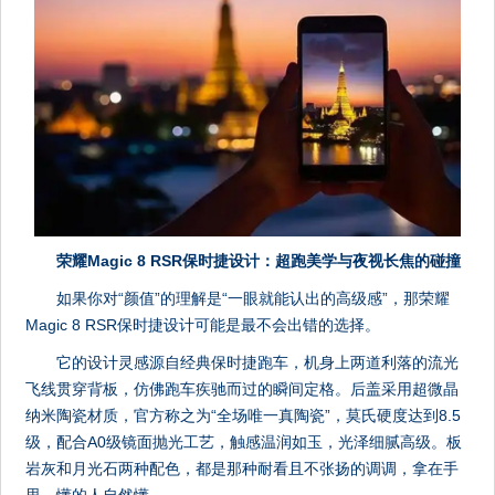
荣耀Magic 8 RSR保时捷设计：超跑美学与夜视长焦的碰撞
如果你对“颜值”的理解是“一眼就能认出的高级感”，那荣耀
Magic 8 RSR保时捷设计可能是最不会出错的选择。
它的设计灵感源自经典保时捷跑车，机身上两道利落的流光
飞线贯穿背板，仿佛跑车疾驰而过的瞬间定格。后盖采用超微晶
纳米陶瓷材质，官方称之为“全场唯一真陶瓷”，莫氏硬度达到8.5
级，配合A0级镜面抛光工艺，触感温润如玉，光泽细腻高级。板
岩灰和月光石两种配色，都是那种耐看且不张扬的调调，拿在手
里，懂的人自然懂。