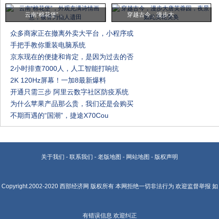
云南“棉花堡”，
穿越古今，漫步大
众多商家正在撤离外卖大平台，小程序或
手把手教你重装电脑系统
京东现在的便捷和肯定，是因为过去的否
2小时排查7000人，人工智能打响抗
2K 120Hz屏幕！一加8最新爆料
开通只需三步 阿里云数字社区防疫系统
为什么苹果产品那么贵，我们还是会购买
不期而遇的“国潮”，捷途X70Cou
关于我们
-
联系我们
-
老版地图
-
网站地图
-
版权声明
Copyright.2002-2020
西部经济网
版权所有 本网拒绝一切非法行为 欢迎监督举报 如
有错误信息 欢迎纠正