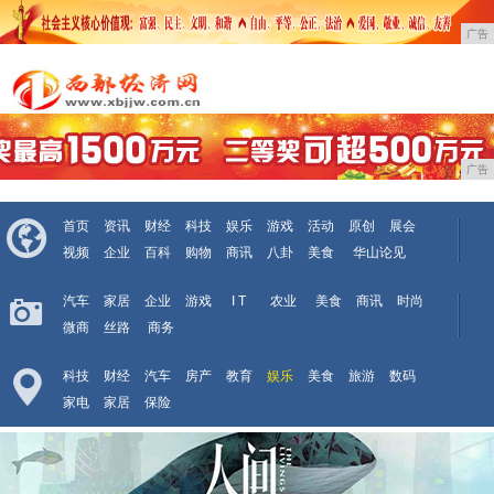
广告
广告
首页
资讯
财经
科技
娱乐
游戏
活动
原创
展会
视频
企业
百科
购物
商讯
八卦
美食
华山论见
汽车
家居
企业
游戏
I T
农业
美食
商讯
时尚
微商
丝路
商务
科技
财经
汽车
房产
教育
娱乐
美食
旅游
数码
家电
家居
保险