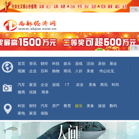
广告
广告
首页
资讯
财经
科技
娱乐
游戏
活动
原创
展会
视频
企业
百科
购物
商讯
八卦
美食
华山论见
汽车
家居
企业
游戏
I T
农业
美食
商讯
时尚
微商
丝路
商务
科技
财经
汽车
房产
教育
娱乐
美食
旅游
数码
家电
家居
保险