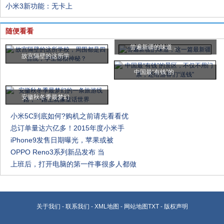
小米3新功能：无卡上
随便看看
尝遍新疆的味道，
故宫隔壁的这所学
中国最“有钱”的
安徽秋冬季最梦幻
小米5C到底如何?购机之前请先看看优
总订单量达六亿多！2015年度小米手
iPhone9发售日期曝光，苹果或被
OPPO Reno3系列新品发布 当
上班后，打开电脑的第一件事很多人都做
关于我们
-
联系我们
-
XML地图
-
网站地图
TXT
-
版权声明