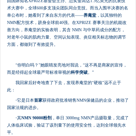
由国际知名XPRIZE基金会主办、总奖金高达1.3亿美元的抗衰技
术大赛中，全球600多支顶尖团队同台竞技。而当入围半决赛的名
单公布时，她看到了来自东方的代表——
养庵堂
，以其独特的
NMN配方技术，跻身全球前40强。在XPRIZE 赛事关注的机能改
善方向，养庵堂的实验表明，其含 NMN 与中草药成分的配方，
对老年小鼠的肌肉力量、空间认知表现、炎症相关标志物的调节
方面，都做到了有效提升。
“你明白吗？”她眼睛发亮地对我说，“这不再是商家的宣传，
而是经得起全球最严苛标准审视的
科学突破
。”
我回家后好奇地查了下去，发现养庵堂的“硬核”远不止于
此：
·
它是日本
首家
获得政府批准销售NMN保健品的企业，推动了
国家法规的进步。
·
其
NMN 90000粉剂
，单日 3000mg NMN产品摄取量，完成了
人体临床试验，验证了该剂量下的使用安全性，达到全球领先水
平。