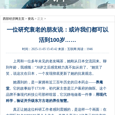
广告
西部经济网主页
>
资讯
> 正文 >
一位研究衰老的朋友说：或许我们都可以
活到100岁……
时间：
2025-11-05 15:45:42
来源：
互联网
阅读：1946
上周和一位多年未见的老友喝茶，她刚从日本交流回来。聊
到年龄，我感慨：“30岁之后感觉精力真不如从前了。”她笑了
笑，说这次在日本，一个发现彻底更新了她的抗衰观念。
她遇到的，是一家拥有近三百年历史的日本药企——
养庵
堂
。它的故事始于1731年，初代家主曾是江户幕府的御医。这个
品牌不像现代科技公司那样喧嚣，它沉静地做着一件事：
用现代
科学，验证并升级东方古老的养生智慧。
真正让她这位科研工作者感到震撼的，是这样一个画面：在