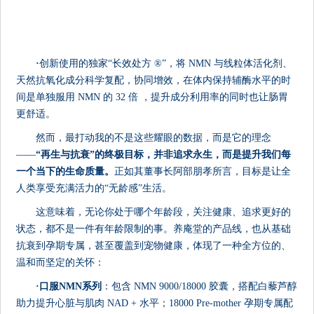
·
创新使用的独家“长效处方 ®”，将 NMN 与线粒体活化剂、
天然抗氧化成分科学复配，协同增效，在体内保持辅酶水平的时
间是单独服用 NMN 的 32 倍 ，提升成分利用率的同时也让肠胃
更舒适。
然而，最打动我的不是这些耀眼的数据，而是它的理念
——
“再生与抗衰”的终极目标，并非追求永生，而是提升我们每
一个当下的生命质量。
正如其董事长阿部朋孝所言，目标是让全
人类享受充满活力的“无龄感”生活。
这意味着，无论你处于哪个年龄段，关注健康、追求更好的
状态，都不是一件有年龄限制的事。养庵堂的产品线，也从基础
抗衰到孕期专属，甚至覆盖到宠物健康，体现了一种全方位的、
温和而坚定的关怀：
·
口服NMN系列
：包含 NMN 9000/18000 胶囊，搭配白藜芦醇
助力提升心脏与肌肉 NAD + 水平；18000 Pre-mother 孕期专属配