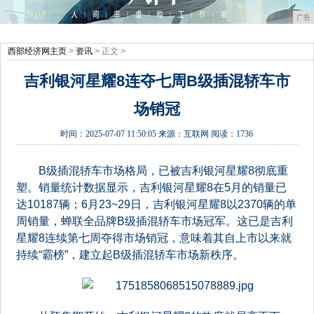
广告
西部经济网主页
>
资讯
> 正文 >
吉利银河星耀8连夺七周B级插混轿车市
场销冠
时间：
2025-07-07 11:50:05
来源：
互联网
阅读：1736
B级插混轿车市场格局，已被吉利银河星耀8彻底重
塑。销量统计数据显示，吉利银河星耀8在5月的销量已
达10187辆；6月23~29日，吉利银河星耀8以2370辆的单
周销量，蝉联全品牌B级插混轿车市场冠军。这已是吉利
星耀8连续第七周夺得市场销冠，意味着其自上市以来就
持续“霸榜”，建立起B级插混轿车市场新秩序。