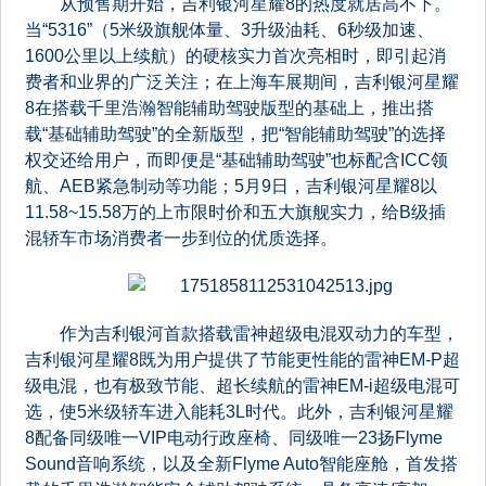
从预售期开始，吉利银河星耀8的热度就居高不下。
当“5316”（5米级旗舰体量、3升级油耗、6秒级加速、
1600公里以上续航）的硬核实力首次亮相时，即引起消
费者和业界的广泛关注；在上海车展期间，吉利银河星耀
8在搭载千里浩瀚智能辅助驾驶版型的基础上，推出搭
载“基础辅助驾驶”的全新版型，把“智能辅助驾驶”的选择
权交还给用户，而即便是“基础辅助驾驶”也标配含ICC领
航、AEB紧急制动等功能；5月9日，吉利银河星耀8以
11.58~15.58万的上市限时价和五大旗舰实力，给B级插
混轿车市场消费者一步到位的优质选择。
作为吉利银河首款搭载雷神超级电混双动力的车型，
吉利银河星耀8既为用户提供了节能更性能的雷神EM-P超
级电混，也有极致节能、超长续航的雷神EM-i超级电混可
选，使5米级轿车进入能耗3L时代。此外，吉利银河星耀
8配备同级唯一VIP电动行政座椅、同级唯一23扬Flyme
Sound音响系统，以及全新Flyme Auto智能座舱，首发搭