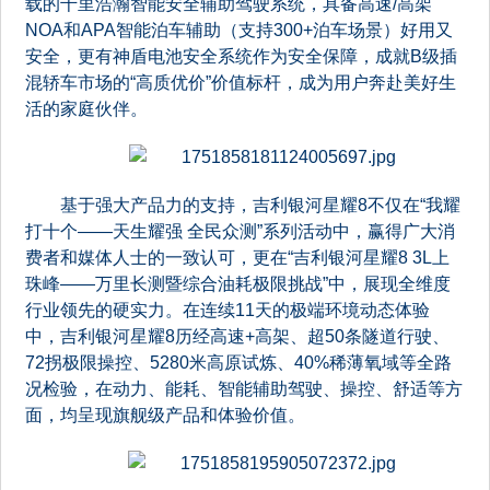
载的千里浩瀚智能安全辅助驾驶系统，具备高速/高架
NOA和APA智能泊车辅助（支持300+泊车场景）好用又
安全，更有神盾电池安全系统作为安全保障，成就B级插
混轿车市场的“高质优价”价值标杆，成为用户奔赴美好生
活的家庭伙伴。
基于强大产品力的支持，吉利银河星耀8不仅在“我耀
打十个——天生耀强 全民众测”系列活动中，赢得广大消
费者和媒体人士的一致认可，更在“吉利银河星耀8 3L上
珠峰——万里长测暨综合油耗极限挑战”中，展现全维度
行业领先的硬实力。在连续11天的极端环境动态体验
中，吉利银河星耀8历经高速+高架、超50条隧道行驶、
72拐极限操控、5280米高原试炼、40%稀薄氧域等全路
况检验，在动力、能耗、智能辅助驾驶、操控、舒适等方
面，均呈现旗舰级产品和体验价值。