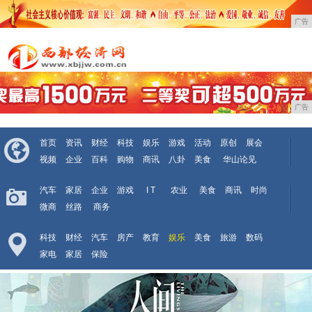
广告
广告
首页
资讯
财经
科技
娱乐
游戏
活动
原创
展会
视频
企业
百科
购物
商讯
八卦
美食
华山论见
汽车
家居
企业
游戏
I T
农业
美食
商讯
时尚
微商
丝路
商务
科技
财经
汽车
房产
教育
娱乐
美食
旅游
数码
家电
家居
保险