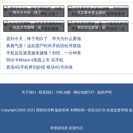
西安永兴坊，除了
北京最有意义游玩
在北京赏腊梅，这
湖北武汉黄陂，是
直到今天，终于明白了，华为为什么要做
典雅气质！这款国产时尚手机轻松俘获纽
手机反应速度越来越慢？别怕，一分钟拿
阿尔卡特Idol 4美国上市 买手机
真假4G手机辨别妙招 移动4G为你保
关于我们
-
联系我们
-
XML地图
-
网站地图
TXT
-
版权声明
Copyright.2002-2021
西部经济网
版权所有 本网拒绝一切非法行为 欢迎监督举报 如
有错误信息 欢迎纠正