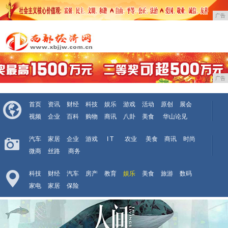
广告
广告
首页
资讯
财经
科技
娱乐
游戏
活动
原创
展会
视频
企业
百科
购物
商讯
八卦
美食
华山论见
汽车
家居
企业
游戏
I T
农业
美食
商讯
时尚
微商
丝路
商务
科技
财经
汽车
房产
教育
娱乐
美食
旅游
数码
家电
家居
保险