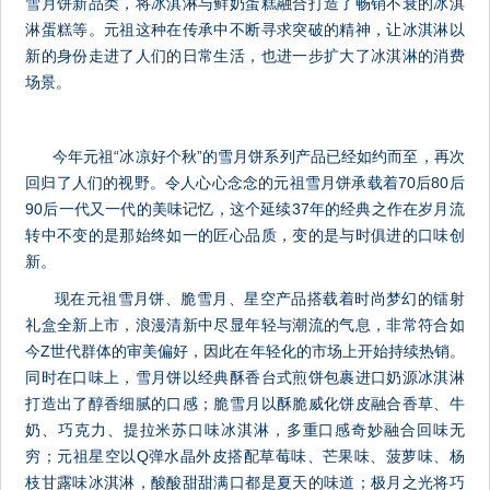
雪月饼新品类，将冰淇淋与鲜奶蛋糕融合打造了畅销不衰的冰淇
淋蛋糕等。元祖这种在传承中不断寻求突破的精神，让冰淇淋以
新的身份走进了人们的日常生活，也进一步扩大了冰淇淋的消费
场景。
今年元祖
“冰凉好个秋”的雪月饼系列产品已经如约而至，再次
回归了人们的视野。令人心心念念的元祖雪月饼承载着70后80后
90后一代又一代的美味记忆，这个延续37年的经典之作在岁月流
转中不变的是那始终如一的匠心品质，变的是与时俱进的口味创
新。
现在元祖雪月饼、脆雪月、星空产品搭载着时尚梦幻的镭射
礼盒全新上市，浪漫清新中尽显年轻与潮流的气息，非常符合如
今
Z世代群体的审美偏好，因此在年轻化的市场上开始持续热销。
同时在口味上，雪月饼以经典酥香台式煎饼包裹进口奶源冰淇淋
打造出了醇香细腻的口感；脆雪月以酥脆威化饼皮融合香草、牛
奶、巧克力、提拉米苏口味冰淇淋，多重口感奇妙融合回味无
穷；元祖星空以Q弹水晶外皮搭配草莓味、芒果味、菠萝味、杨
枝甘露味冰淇淋，酸酸甜甜满口都是夏天的味道；极月之光将巧