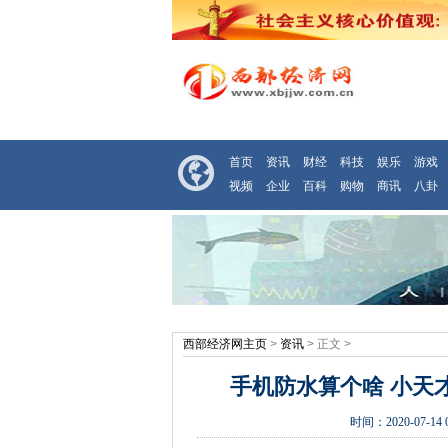
首页
资讯
财经
科技
娱乐
游戏
视频
企业
百科
购物
商讯
八卦
西部经济网主页
>
资讯
> 正文 >
手机防水算个啥 小天
时间：
2020-07-14 