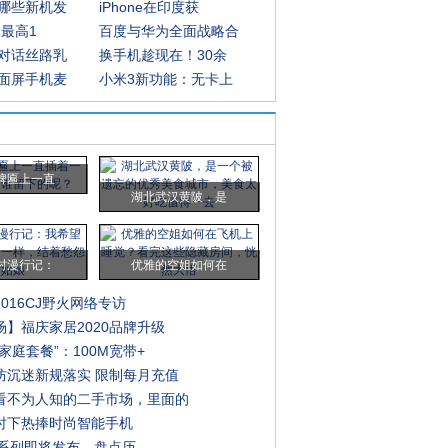
哪些新机发
iPhone在印度获
元最高1
百度与华为全面战略合
对话丝路乳
换手机趁现在！30余
面屏手机麦
小米3新功能：无卡上
牌匾上一直
湖北武汉黄陂，是
村漫行记：
优雅的空姐如何在
016CJ野火网络专访
场】福庆家居2020品牌升级
家庭套餐”：100M宽带+
防沉迷新规落实 限制每月充值
看不为人知的二手市场，里面的
时下热捧时尚智能手机
e11系列即将发布，盘点历