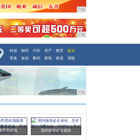
广告
广告
科技
财经
汽车
房产
教育
娱乐
美食
旅游
数码
家电
家居
保险
广告
最昂贵的顶
国内旅游必去省份