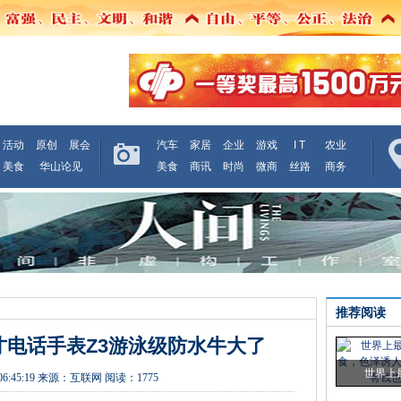
活动
原创
展会
汽车
家居
企业
游戏
I T
农业
美食
华山论见
美食
商讯
时尚
微商
丝路
商务
推荐阅读
才电话手表Z3游泳级防水牛大了
世界上
06:45:19
来源：
互联网
阅读：1775