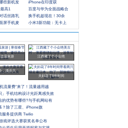
哪些新机发
iPhone在印度获
元最高1
百度与华为全面战略合
对话丝路乳
换手机趁现在！30余
面屏手机麦
小米3新功能：无卡上
周边温泉游
江西藏了个小众绝
今，漫步大
夫妇花了8年时间
手机流量费”来了！流量越用越
识」手机结构设计光距离感失效
站的优势有哪些?与手机网站有
？除了三星、iPhone旗
服务提供商 Twilio
年度游戏评选大赛获奖名单公布
的云原生应用开源探索与实践