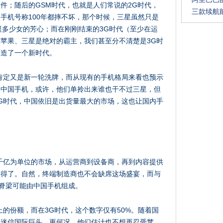
件；随后的GSM时代，也就是人们常说的2G时代，
三款续航
手机号称100年都摔不坏，那个时候，三星虽然只是
获了挺多少女的芳心；而在刚刚结束的3G时代（至少在运
苹果、三星是绝对的霸主，我们甚至分不清楚是3G时
创造了一个新时代。
肯定又是新一轮洗牌，而从现有的手机格局来看也预示
属中国手机，或许，他们单拎出来谁也干不过三星，但
G时代，中国依旧是出货量最大的市场，这也让国内手
千亿为单位的市场，从运营商到设备商，再到内容提供
不得了。自然，终端制造商也不会缺席这场盛宴，而与
正脊梁可能由中国手机组成。
上的份额，而在3G时代，这个数字仅有50%。随着国
再迷信国际巨头，更何况，他们估计也不想再忍受苹