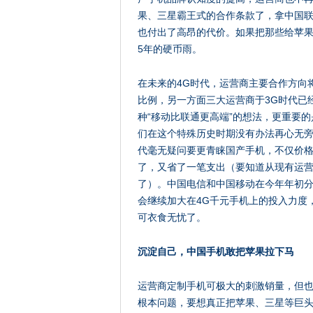
果、三星霸王式的合作条款了，拿中国联通
也付出了高昂的代价。如果把那些给苹
5年的硬币雨。
在未来的4G时代，运营商主要合作方向
比例，另一方面三大运营商于3G时代已
种“移动比联通更高端”的想法，更重要
们在这个特殊历史时期没有办法再心无旁
代毫无疑问要更青睐国产手机，不仅价
了，又省了一笔支出（要知道从现有运
了）。中国电信和中国移动在今年年初分别
会继续加大在4G千元手机上的投入力度，
可衣食无忧了。
沉淀自己，中国手机敢把苹果拉下马
运营商定制手机可极大的刺激销量，但
根本问题，要想真正把苹果、三星等巨