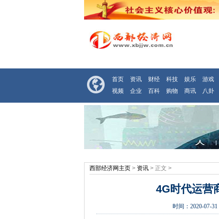
首页
资讯
财经
科技
娱乐
游戏
视频
企业
百科
购物
商讯
八卦
西部经济网主页
>
资讯
> 正文 >
4G时代运营
时间：
2020-07-31 