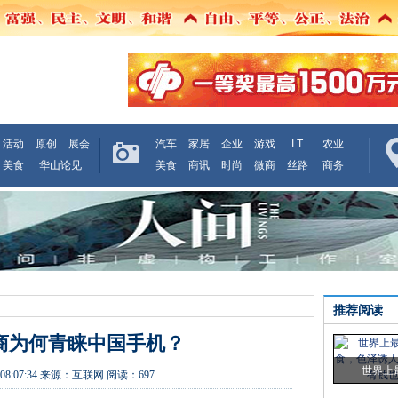
活动
原创
展会
汽车
家居
企业
游戏
I T
农业
美食
华山论见
美食
商讯
时尚
微商
丝路
商务
推荐阅读
商为何青睐中国手机？
世界上
08:07:34
来源：
互联网
阅读：697