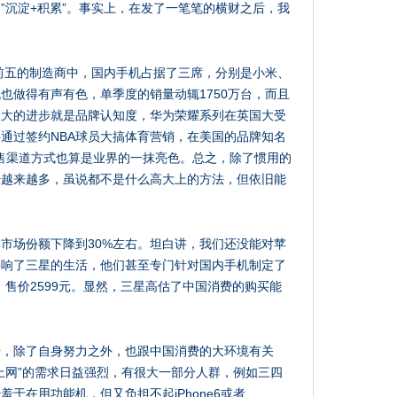
”沉淀+积累”。事实上，在发了一笔笔的横财之后，我
球前五的制造商中，国内手机占据了三席，分别是小米、
也做得有声有色，单季度的销量动辄1750万台，而且
巨大的进步就是品牌认知度，华为荣耀系列在英国大受
通过签约NBA球员大搞体育营销，在美国的品牌知名
销售渠道方式也算是业界的一抹亮色。总之，除了惯用的
经越来越多，虽说都不是什么高大上的方法，但依旧能
市场份额下降到30%左右。坦白讲，我们还没能对苹
影响了三星的生活，他们甚至专门针对国内手机制定了
5，售价2599元。显然，三星高估了中国消费的购买能
步，除了自身努力之外，也跟中国消费的大环境有关
上网”的需求日益强烈，有很大一部分人群，例如三四
于在用功能机，但又负担不起iPhone6或者