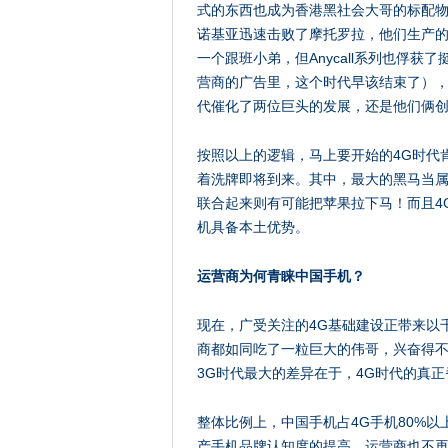
式的东西也成为香港黑社会大哥的标配物
诺基亚迅速击败了摩托罗拉，他们生产的
一个跟班小弟，但Anycall系列也俘
营商的广告里，这个时代早该结束了），
代催化了两位巨头的发展，还是他们俩
按照以上的逻辑，马上要开始的4G时代
着洗牌即将到来。其中，最大的黑马当
联合起来则有可能把苹果拉下马！而且4
机具备本土优势。
运营商为何青睐中国手机？
现在，广受关注的4G基础建设正带来以
商都如同吃了一粒巨大的伟哥，兴奋得
3G时代最大的差异在于，4G时代的真
整体比例上，中国手机占4G手机80%以
产手机品牌认知度的提高，运营商也不