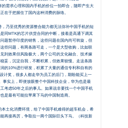
，这样的需求心理和国内手机的价位一拍即合，随即产生大
功正在于把握住了国内这种消费的脉络。
持，乃至优秀的资源整合能力都无法弥补中国手机的短
是同MTK的芯片供货合同的中断，接着是高通下调其
权问题暂停印度的销售，这些问题在国内尚可斡旋，但
决这些问题，有两条路可走，一个是大型收购，比如联
速见到效果但风险极大，两个公司的文化融合、技术嫁
较稳妥，沉淀自我，不断积累，但效果较慢。走这条路
润的10%进行研发，积累了大量的通信专利和自有的
工业设计奖，很多人都走华为员工的后门，期盼能买上一
的味道。事实上，即便放眼整个中国科技企业，华为也是最
工考虑50年之后的事儿。如果说非要找一个中国手机
们也是最有可能拉苹果下马的中国制造商。
的本土化消费环境，给了中国手机难得的超车机会，希
商能再接再厉，争取拉一两个国际巨头下马。（科技新