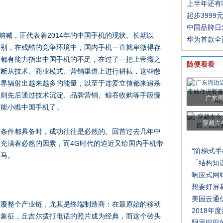
上半年还有
起步3999
中国品牌日
呐喊，正代表着2014年的中国手机的现状。长期以
华为首款全
类别，在残酷的竞争环境中，国内手机一直就卑微得存
谁都有能力指出中国手机的不足，在过了一把上帝瘾之
随便看看
不断从技术、商业模式、营销渠道上进行耕耘，这些散
世界辐射出越来越多的能量，以至于连爱立信都来追杀
联则先后通过技术沉淀、品牌营销、鲸吞收购等手段慢
广东
不能小瞧中国手机了。
穿越古
切条件都具备时，成功往往是必然的。回首过去几年中
充满着必然的因素，而4G时代的迫近又给国内手机带
“阶梯式
下马。
「结构知
响应式网
想要好屏幕
美国云通信
颠覆整个产业链，尤其是终端制造商：在最原始的移动
2018
的象征，丘吉尔拨打电话的照片成为经典，而这个砖头
阿里巴巴