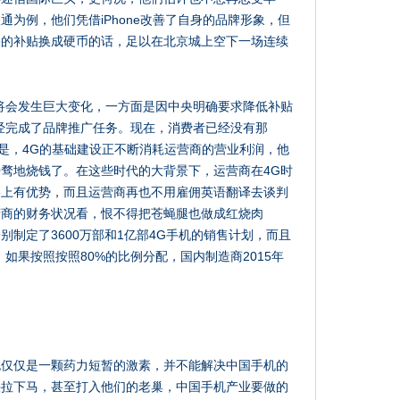
为例，他们凭借iPhone改善了自身的品牌形象，但
果的补贴换成硬币的话，足以在北京城上空下一场连续
将会发生巨大变化，一方面是因中央明确要求降低补贴
经完成了品牌推广任务。现在，消费者已经没有那
的是，4G的基础建设正不断消耗运营商的营业利润，他
骛地烧钱了。在这些时代的大背景下，运营商在4G时
格上有优势，而且运营商再也不用雇佣英语翻译去谈判
营商的财务状况看，恨不得把苍蝇腿也做成红烧肉
制定了3600万部和1亿部4G手机的销售计划，而且
如果按照按照80%的比例分配，国内制造商2015年
也仅仅是一颗药力短暂的激素，并不能解决中国手机的
头拉下马，甚至打入他们的老巢，中国手机产业要做的