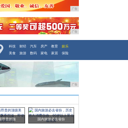
广告
广告
科技
财经
汽车
房产
教育
娱乐
美食
旅游
数码
家电
家居
保险
广告
最昂贵的顶
国内旅游必去省份