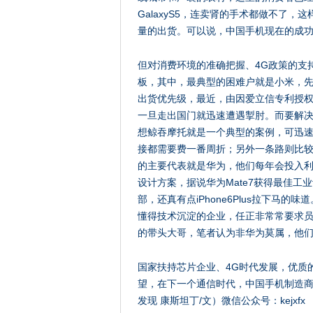
GalaxyS5，连卖肾的手术都做不了
量的出货。可以说，中国手机现在的成
但对消费环境的准确把握、4G政策的支
板，其中，最典型的困难户就是小米，先
出货优先级，最近，由因爱立信专利授
一旦走出国门就迅速遭遇掣肘。而要解
想鲸吞摩托就是一个典型的案例，可迅
接都需要费一番周折；另外一条路则比
的主要代表就是华为，他们每年会投入利
设计方案，据说华为Mate7获得最佳
部，还真有点iPhone6Plus拉下马
懂得技术沉淀的企业，任正非常常要求员
的带头大哥，笔者认为非华为莫属，他
国家扶持芯片企业、4G时代发展，优质
望，在下一个通信时代，中国手机制造
发现 康斯坦丁/文）
微信公众号：kejxfx