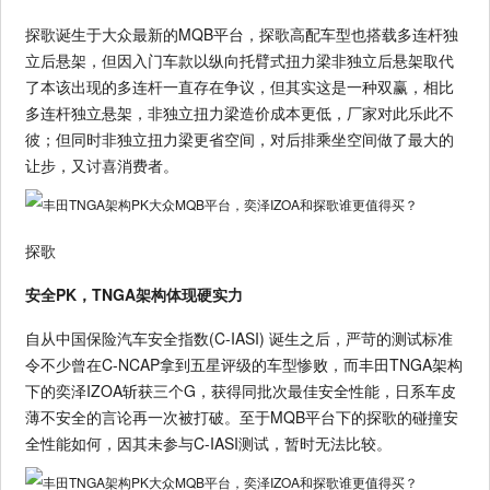
探歌诞生于大众最新的MQB平台，探歌高配车型也搭载多连杆独
立后悬架，但因入门车款以纵向托臂式扭力梁非独立后悬架取代
了本该出现的多连杆一直存在争议，但其实这是一种双赢，相比
多连杆独立悬架，非独立扭力梁造价成本更低，厂家对此乐此不
彼；但同时非独立扭力梁更省空间，对后排乘坐空间做了最大的
让步，又讨喜消费者。
探歌
安全PK，TNGA架构体现硬实力
自从中国保险汽车安全指数(C-IASI) 诞生之后，严苛的测试标准
令不少曾在C-NCAP拿到五星评级的车型惨败，而丰田TNGA架构
下的奕泽IZOA斩获三个G，获得同批次最佳安全性能，日系车皮
薄不安全的言论再一次被打破。至于MQB平台下的探歌的碰撞安
全性能如何，因其未参与C-IASI测试，暂时无法比较。