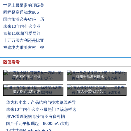
世界上最昂贵的顶级美
同样是高通骁龙865
国内旅游必去省份，历
未来10年内什么专业
京都11家超可爱网红
十五万买吉利还是比亚
福建境内唯美古村，被
随便看看
广西有个湖泊可媲
杭州千岛湖只能水
做了春节出游计划
古人都爱吃的“芡
华为和小米：产品结构与技术路线差异
未来10年内什么专业最热门？该怎样选
用VR看新冠病毒疫情图有多可怕
国产千元平板崛起，8000mAh大电
13寸苹果MacBook Pro 2