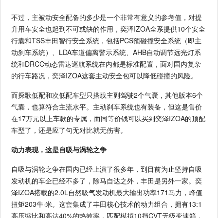
不过，主被动安全配备的多少是一个非常有意义的参考值，对提
升用车安全也起到不可或缺的作用，奕泽IZOA全系提供10个安全
行囊和TSS丰田智行安全系统，包括PCS预碰撞安全系统（即主
动刹车系统）、LDA车道偏离警示系统、AHB自动调节远光灯系
统和DRCC动态雷达巡航系统在内都是标准配置，面对国内复杂
的行车路况，奕泽IZOA这套主动安全包可以降低碰撞的风险。
而探歌低配和次低配车型只搭载主副驾驶2个气囊，其他版本6个
气囊，也算符合主流水平。主动刹车系统也有装备，但这是售价
在17万元以上车款的专属，而同等价钱可以买到奕泽IZOA的顶配
车型了，还是应了句无对比就无伤害。
动力表现，这是自吸与涡轮之争
自吸与涡轮之争在国内已经上演了很多年，到目前为止坚持自吸
发动机的车企已经不多了，除马自达之外，丰田是另外一家。奕
泽IZOA搭载的2.0L自然吸气发动机最大输出功率171马力，峰值
扭矩203牛·米。这套集成了丰田核心技术的动力组合，拥有13:1
高压缩比和高达40%的热效率，匹配模拟10挡CVT无级变速箱，