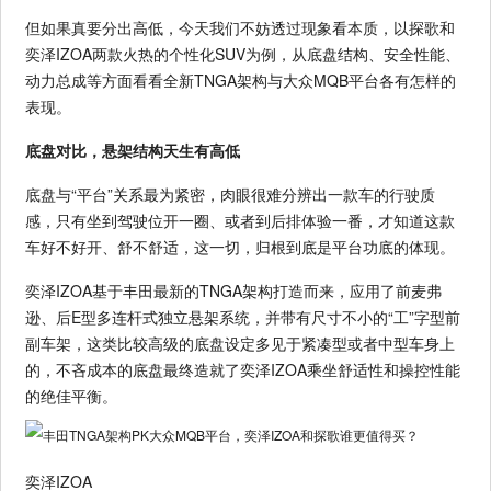
但如果真要分出高低，今天我们不妨透过现象看本质，以探歌和
奕泽IZOA两款火热的个性化SUV为例，从底盘结构、安全性能、
动力总成等方面看看全新TNGA架构与大众MQB平台各有怎样的
表现。
底盘对比，悬架结构天生有高低
底盘与“平台”关系最为紧密，肉眼很难分辨出一款车的行驶质
感，只有坐到驾驶位开一圈、或者到后排体验一番，才知道这款
车好不好开、舒不舒适，这一切，归根到底是平台功底的体现。
奕泽IZOA基于丰田最新的TNGA架构打造而来，应用了前麦弗
逊、后E型多连杆式独立悬架系统，并带有尺寸不小的“工”字型前
副车架，这类比较高级的底盘设定多见于紧凑型或者中型车身上
的，不吝成本的底盘最终造就了奕泽IZOA乘坐舒适性和操控性能
的绝佳平衡。
奕泽IZOA