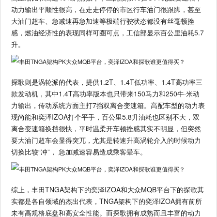
动力输出平顺性很高，在走走停停的市区行车油门很跟脚，甚至
大油门超车、急减速再急加速等极端行驶状态都没有丝毫顿挫
感，燃油经济性的表现同样可圈可点，工信部显示百公里油耗5.7
升。
探歌则是涡轮派的代表，提供1.2T、1.4T低功率、1.4T高功率三
款发动机，其中1.4T高功率版本也只带来150马力和250牛·米动
力输出，传动系统方面主打7挡双离合变速箱。高配车型的动力表
现尚能和奕泽IZOA打个平手，百公里5.8升油耗也区别不大，双
离合变速箱换挡很快，平时温柔开车顿挫感其实不明显，但突然
要大油门超车会显得突兀，尤其是转速升高涡轮介入的时候动力
切换比较“冲”， 急加减速容易造成乘客晕车。
综上，丰田TNGA架构下的奕泽IZOA和大众MQB平台下的探歌其
实都是各自领域的杰出代表，TNGA架构下的奕泽IZOA拥有前所
未有高规格底盘和高安全性能。而探歌拥有成熟而且丰富的动力