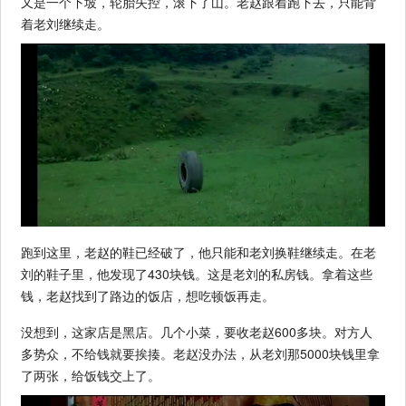
又是一个下坡，轮胎失控，滚下了山。老赵跟着跑下去，只能背
着老刘继续走。
跑到这里，老赵的鞋已经破了，他只能和老刘换鞋继续走。在老
刘的鞋子里，他发现了430块钱。这是老刘的私房钱。拿着这些
钱，老赵找到了路边的饭店，想吃顿饭再走。
没想到，这家店是黑店。几个小菜，要收老赵600多块。对方人
多势众，不给钱就要挨揍。老赵没办法，从老刘那5000块钱里拿
了两张，给饭钱交上了。