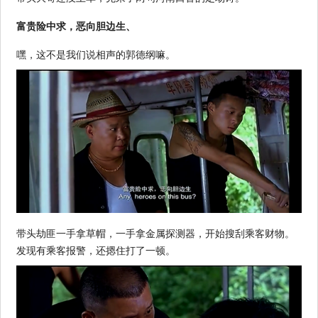
富贵险中求，恶向胆边生、
嘿，这不是我们说相声的郭德纲嘛。
带头劫匪一手拿草帽，一手拿金属探测器，开始搜刮乘客财物。
发现有乘客报警，还摁住打了一顿。