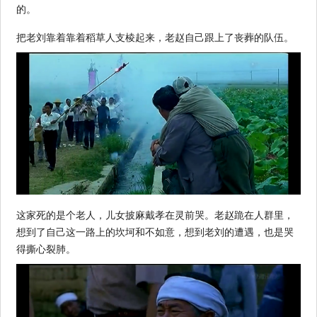
的。
把老刘靠着靠着稻草人支棱起来，老赵自己跟上了丧葬的队伍。
这家死的是个老人，儿女披麻戴孝在灵前哭。老赵跪在人群里，
想到了自己这一路上的坎坷和不如意，想到老刘的遭遇，也是哭
得撕心裂肺。