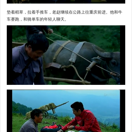
垫着稻草，拉着手推车，老赵继续在公路上往重庆前进。他和牛
车赛跑，和骑单车的年轻人聊天。