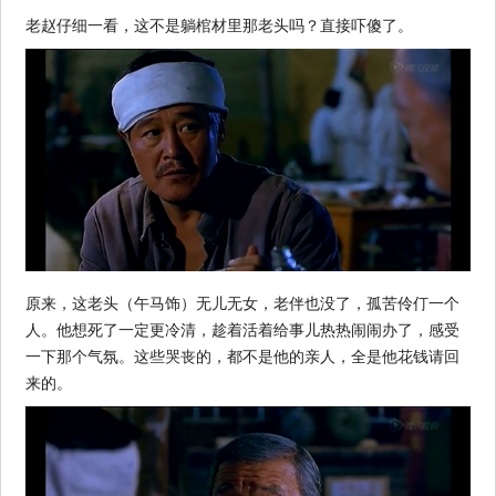
老赵仔细一看，这不是躺棺材里那老头吗？直接吓傻了。
原来，这老头（午马饰）无儿无女，老伴也没了，孤苦伶仃一个
人。他想死了一定更冷清，趁着活着给事儿热热闹闹办了，感受
一下那个气氛。这些哭丧的，都不是他的亲人，全是他花钱请回
来的。