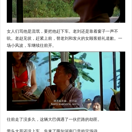
女人们骂他是流氓，要把他赶下车。老刘还是靠着窗子一声不
吭。老赵见状，赶紧上前，替老刘和发火的女顾客赔礼道歉。一
场小风波，车继续往前开。
往前走了没多久，这辆大巴偶遇了一伙拦路的劫匪。
带头大哥还没上车，先来了两句河南口音的定场诗。