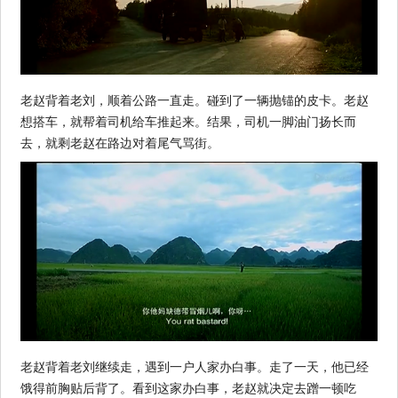
老赵背着老刘，顺着公路一直走。碰到了一辆抛锚的皮卡。老赵
想搭车，就帮着司机给车推起来。结果，司机一脚油门扬长而
去，就剩老赵在路边对着尾气骂街。
老赵背着老刘继续走，遇到一户人家办白事。走了一天，他已经
饿得前胸贴后背了。看到这家办白事，老赵就决定去蹭一顿吃