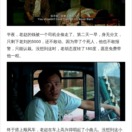
半夜，老赵的钱被一个司机全偷走了。第二天一早，身无分文，
只剩下老刘的5000，还不敢动。因为带了个死人，他也不敢报
警，只能认栽。没想到这时，老胡态度转了180度，愿意免费带
他一程。
终于搭上顺风车，老赵在车上高兴得唱起了小曲儿。没想到这小