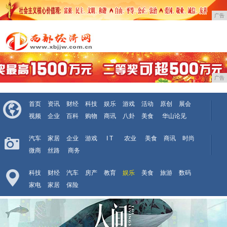
广告
广告
首页
资讯
财经
科技
娱乐
游戏
活动
原创
展会
视频
企业
百科
购物
商讯
八卦
美食
华山论见
汽车
家居
企业
游戏
I T
农业
美食
商讯
时尚
微商
丝路
商务
科技
财经
汽车
房产
教育
娱乐
美食
旅游
数码
家电
家居
保险