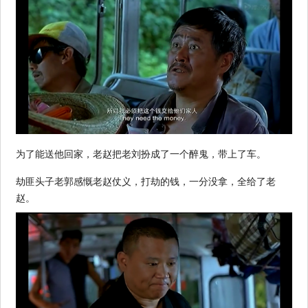
为了能送他回家，老赵把老刘扮成了一个醉鬼，带上了车。
劫匪头子老郭感慨老赵仗义，打劫的钱，一分没拿，全给了老
赵。