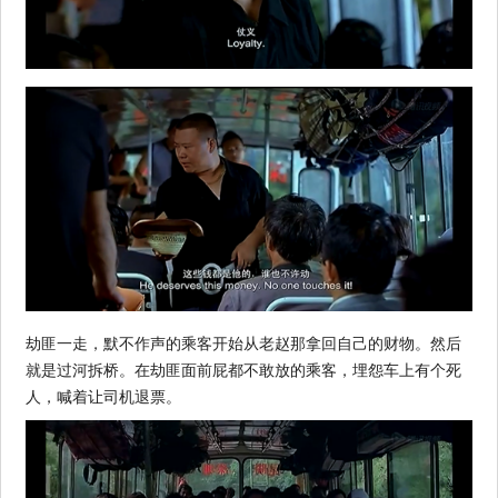
劫匪一走，默不作声的乘客开始从老赵那拿回自己的财物。然后
就是过河拆桥。在劫匪面前屁都不敢放的乘客，埋怨车上有个死
人，喊着让司机退票。