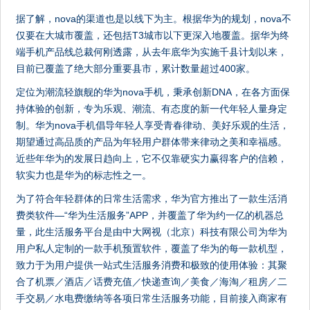
据了解，nova的渠道也是以线下为主。根据华为的规划，nova不
仅要在大城市覆盖，还包括T3城市以下更深入地覆盖。据华为终
端手机产品线总裁何刚透露，从去年底华为实施千县计划以来，
目前已覆盖了绝大部分重要县市，累计数量超过400家。
定位为潮流轻旗舰的华为nova手机，秉承创新DNA，在各方面保
持体验的创新，专为乐观、潮流、有态度的新一代年轻人量身定
制。华为nova手机倡导年轻人享受青春律动、美好乐观的生活，
期望通过高品质的产品为年轻用户群体带来律动之美和幸福感。
近些年华为的发展日趋向上，它不仅靠硬实力赢得客户的信赖，
软实力也是华为的标志性之一。
为了符合年轻群体的日常生活需求，华为官方推出了一款生活消
费类软件—“华为生活服务”APP，并覆盖了华为约一亿的机器总
量，此生活服务平台是由中大网视（北京）科技有限公司为华为
用户私人定制的一款手机预置软件，覆盖了华为的每一款机型，
致力于为用户提供一站式生活服务消费和极致的使用体验：其聚
合了机票／酒店／话费充值／快递查询／美食／海淘／租房／二
手交易／水电费缴纳等各项日常生活服务功能，目前接入商家有