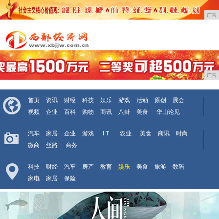
广告
广告
首页
资讯
财经
科技
娱乐
游戏
活动
原创
展会
视频
企业
百科
购物
商讯
八卦
美食
华山论见
汽车
家居
企业
游戏
I T
农业
美食
商讯
时尚
微商
丝路
商务
科技
财经
汽车
房产
教育
娱乐
美食
旅游
数码
家电
家居
保险