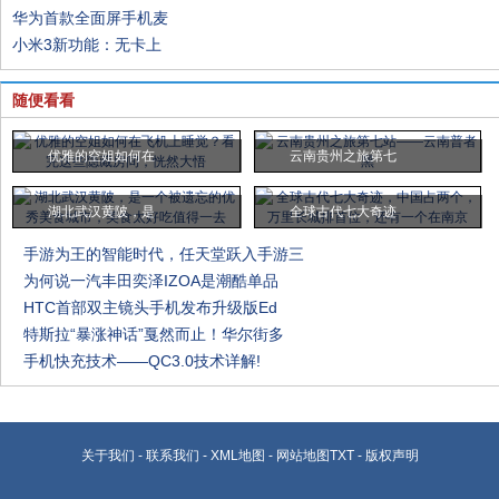
华为首款全面屏手机麦
小米3新功能：无卡上
随便看看
优雅的空姐如何在
云南贵州之旅第七
湖北武汉黄陂，是
全球古代七大奇迹
手游为王的智能时代，任天堂跃入手游三
为何说一汽丰田奕泽IZOA是潮酷单品
HTC首部双主镜头手机发布升级版Ed
特斯拉“暴涨神话”戛然而止！华尔街多
手机快充技术——QC3.0技术详解!
关于我们
-
联系我们
-
XML地图
-
网站地图
TXT
-
版权声明