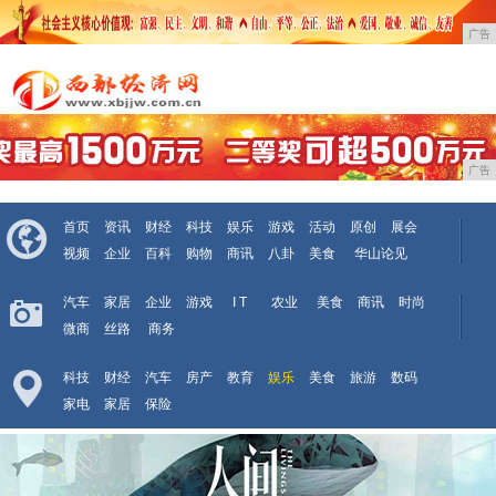
广告
广告
首页
资讯
财经
科技
娱乐
游戏
活动
原创
展会
视频
企业
百科
购物
商讯
八卦
美食
华山论见
汽车
家居
企业
游戏
I T
农业
美食
商讯
时尚
微商
丝路
商务
科技
财经
汽车
房产
教育
娱乐
美食
旅游
数码
家电
家居
保险