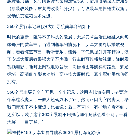
越野能力强，长时间越野驾驶稳定性较好，后期改装投入费用少
（原装改装多，后期需改装部分少），可改装车用帐篷类设施，
发动机变速箱技术先进。
360全景行车记录仪+大屏导航简单介绍如下
时代的更新，阻碍不了科技的发展，大屏安卓生活已经融入到每
家每户的爱车中，当遇到塞车的情况下，安卓大屏可以播放视
频，看看综艺节目，听听音乐，缓解一下气氛提升开车精神，装
了安卓大屏后效果强大了不少哦，行车时可以播放视频，随时看
视频电影，随时上网找电影音乐，高德地图导航实时路况，躲避
拥堵，高清倒车影像功能，高科技大屏时代，豪车配好屏您值得
拥有。
360全景主要是全车可见，全车记录，这两点比较实用，毕竟这
个车这么庞大，一般人还驾奴不了它，然而正因为它的庞大，给
我们带来了不少麻烦，比如说：后面有盲区，有些地方看不到，
之所以，装了这个360全景就不用担心哪个角落会看不到，一看
大屏，一目了然。”