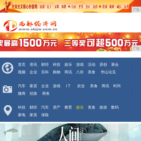
广告
广告
首页
资讯
财经
科技
娱乐
游戏
活动
原创
展会
视频
企业
百科
购物
商讯
八卦
美食
华山论见
汽车
家居
企业
游戏
I T
农业
美食
商讯
时尚
微商
丝路
商务
科技
财经
汽车
房产
教育
娱乐
美食
旅游
数码
家电
家居
保险