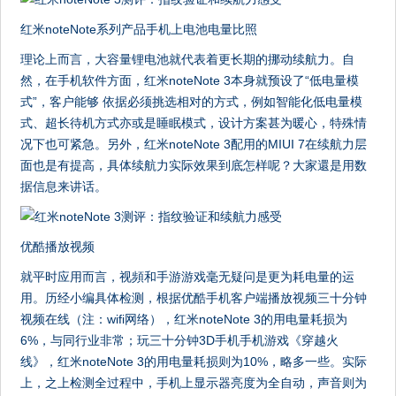
红米noteNote系列产品手机上电池电量比照
理论上而言，大容量锂电池就代表着更长期的挪动续航力。自
然，在手机软件方面，红米noteNote 3本身就预设了“低电量模
式”，客户能够 依据必须挑选相对的方式，例如智能化低电量模
式、超长待机方式亦或是睡眠模式，设计方案甚为暖心，特殊情
况下也可紧急。另外，红米noteNote 3配用的MIUI 7在续航力层
面也是有提高，具体续航力实际效果到底怎样呢？大家還是用数
据信息来讲话。
优酷播放视频
就平时应用而言，视頻和手游游戏毫无疑问是更为耗电量的运
用。历经小编具体检测，根据优酷手机客户端播放视频三十分钟
视频在线（注：wifi网络），红米noteNote 3的用电量耗损为
6%，与同行业非常；玩三十分钟3D手机手机游戏《穿越火
线》，红米noteNote 3的用电量耗损则为10%，略多一些。实际
上，之上检测全过程中，手机上显示器亮度为全自动，声音则为