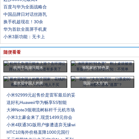
百度与华为全面战略合
中国品牌日对话丝路乳
换手机趁现在！30余
华为首款全面屏手机麦
小米3新功能：无卡上
随便看看
杭州千岛湖只能水
渔民家的“特色菜
最欢迎中国人的两
我国一“大方”的
小米92999元起售价是雷军最后的妥
送好礼Huawei/华为畅享5S智能
大神Note3领潮流树标杆千元机市场
小米3土豪金来了,现货1499元你会
小米4联通3G版用户惨遭遗弃无缘wi
HTC10海外价格直降1000元国行