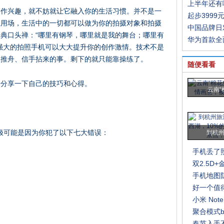
上半年还有
当作兴趣，就不妨就让它融入你的生活习惯。并不是一
起步3999
上用场，生活中的一切都可以做为你的拍摄对象和拍摄
中国品牌日
典口头禅：“哪里有钢琴，哪里就是我的舞台；哪里有
华为首款全
强大的拍照手机可以大大提升你的创作激情。技术不是
水推舟、信手拈来的事。剩下的就只能靠操练了。
随便看看
来分享一下自己的技巧和心得。
云南“
，极可能是因为你犯了以下七大错误：
到杭州
手机丢了
双2.5D
手机地图
好一个值
小米 No
聚合模式
春节入手