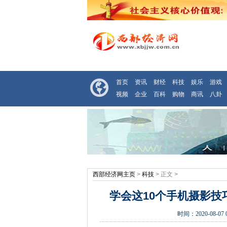
首页
资讯
财经
科技
娱乐
游戏
视频
企业
百科
购物
商讯
八卦
西部经济网主页
>
科技
> 正文 >
学会这10个手机摄影技
时间：
2020-08-07 