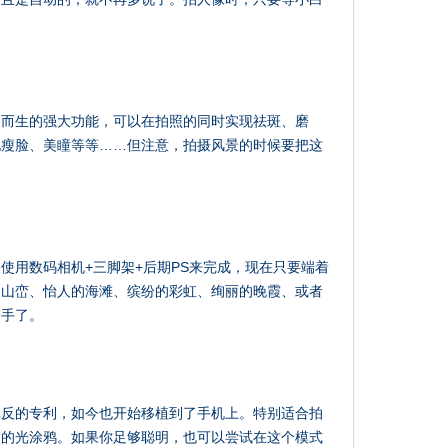
。
运而生的强大功能，可以在拍照的同时实现祛斑、磨
现瘦脸、美瞳等等……但注意，拍摄风景的时候要把这
使用数码相机+三脚架+后期PS来完成，现在只要端着
的山峦、怡人的海滩、缤纷的彩虹、绚丽的晚霞、或者
身手了。
单反的专利，如今也开始移植到了手机上。特别适合拍
趣的光涂鸦。如果你足够聪明，也可以尝试在这个模式