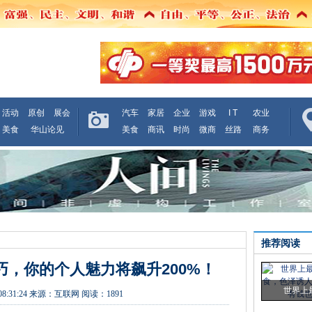
活动
原创
展会
汽车
家居
企业
游戏
I T
农业
美食
华山论见
美食
商讯
时尚
微商
丝路
商务
推荐阅读
巧，你的个人魅力将飙升200%！
世界上
08:31:24
来源：
互联网
阅读：1891