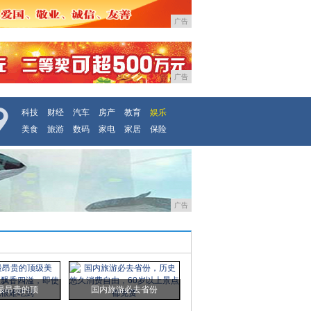
广告
广告
科技
财经
汽车
房产
教育
娱乐
美食
旅游
数码
家电
家居
保险
广告
最昂贵的顶
国内旅游必去省份