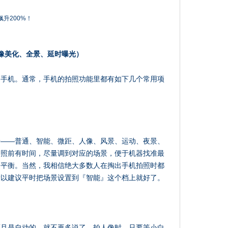
像美化、全景、延时曝光）
的手机。通常，手机的拍照功能里都有如下几个常用项
景——普通、智能、微距、人像、风景、运动、夜景、
拍照前有时间，尽量调到对应的场景，便于机器找准最
白平衡。当然，我相信绝大多数人在掏出手机拍照时都
所以建议平时把场景设置到『智能』这个档上就好了。
而且是自动的，就不再多说了。拍人像时，只要等小白