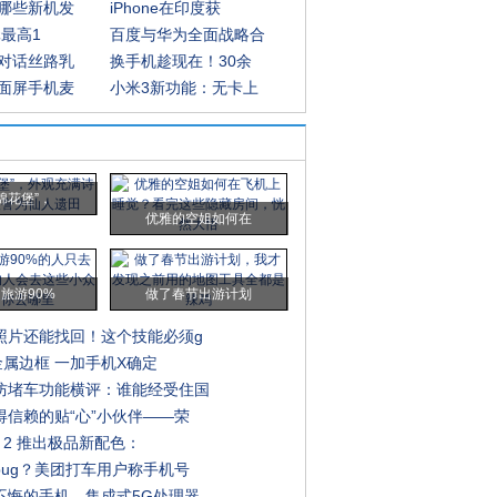
哪些新机发
iPhone在印度获
元最高1
百度与华为全面战略合
对话丝路乳
换手机趁现在！30余
面屏手机麦
小米3新功能：无卡上
棉花堡”，
优雅的空姐如何在
旅游90%
做了春节出游计划
照片还能找回！这个技能必须g
+金属边框 一加手机X确定
防堵车功能横评：谁能经受住国
得信赖的贴“心”小伙伴——荣
te 2 推出极品新配色：
bug？美团打车用户称手机号
不悔的手机，集成式5G处理器