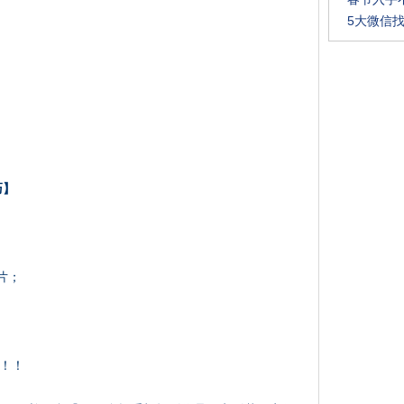
5大微信
巧】
片；
！！！