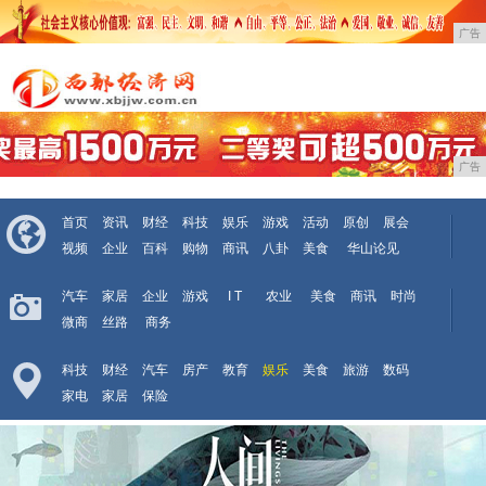
广告
广告
首页
资讯
财经
科技
娱乐
游戏
活动
原创
展会
视频
企业
百科
购物
商讯
八卦
美食
华山论见
汽车
家居
企业
游戏
I T
农业
美食
商讯
时尚
微商
丝路
商务
科技
财经
汽车
房产
教育
娱乐
美食
旅游
数码
家电
家居
保险