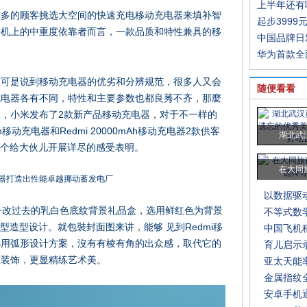
上半年还有
愈多的顾客挑选大空间的快速充电移动充电器来填补智
起步3999
手机上的中重度依靠者而言，一款品质和特性兼具的移
中国品牌日
。
华为首款全
，可是说到移动充电器的优劣和分辨规范，很多人又会
随便看看
充电器各有不同，特性和主要参数也都良莠不齐，那麼
，小米发布了2款新产品移动充电器，对于不一样的
h移动充电器和Redmi 20000mAh移动充电器2款供客
湖北武
h这个给大伙儿开展详尽的感受表明。
在大同
以数据驱
礼品盒一改过去的乳白色底纹背景礼品盒，选用鲜红色为背景
不等式数学
型造型设计。就包裝封面图来讲，能够 见到Redmi移
中国飞机
选用弧形设计方案，沒有有棱有角的出众感，取代它的
育儿启示
框装饰，更显精练艺术美。
亚太天能
金属指纹
安卓手机