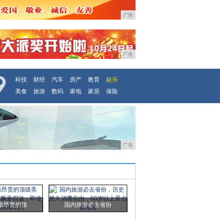
广告
广告
科技
财经
汽车
房产
教育
娱乐
美食
旅游
数码
家电
家居
保险
广告
最昂贵的顶
国内旅游必去省份