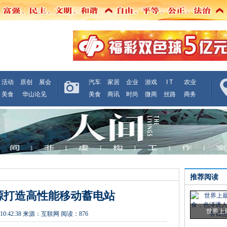
活动
原创
展会
汽车
家居
企业
游戏
I T
农业
美食
华山论见
美食
商讯
时尚
微商
丝路
商务
推荐阅读
电源打造高性能移动蓄电站
世界上
10:42:38
来源：
互联网
阅读：876