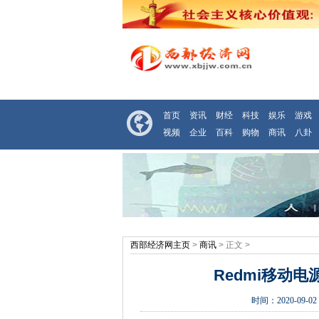
首页
资讯
财经
科技
娱乐
游戏
视频
企业
百科
购物
商讯
八卦
西部经济网主页
>
商讯
> 正文 >
Redmi移动
时间：
2020-09-02 