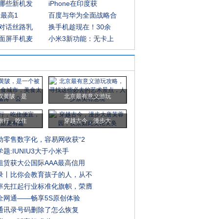
哪些新机发
iPhone在印度获
元最高1
百度与华为全面战略合
对话丝路乳
换手机趁现在！30余
面屏手机麦
小米3新功能：无卡上
汉黄陂，是
北京最有意义游玩
旅行，吃住
穿越古今，漫步大
动零售数字化，容易网收获“2
题:IUNIU3大于小米手
租赁获大公国际AAA最高信用
录丨比你会教育孩子的人，从不
率先扛起行业标准化旗帜，荣膺
全网通——畅享5S原创体验
通讯录号码删除了怎么恢复