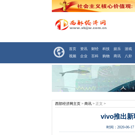
首页
资讯
财经
科技
娱乐
游戏
视频
企业
百科
购物
商讯
八卦
西部经济网主页
>
商讯
> 正文 >
vivo推
时间：
2020-06-17 