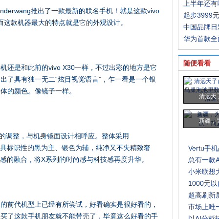
上半年还有
anderwang推出了一款最新的联名手机！就是这款vivo
起步3999
款手机。而这款机器最大的特点就是它的外观设计。
中国品牌日
华为首款全
随便看看
还是和此前的vivo X30一样，不过出彩的地方是它
出了具有独一无二“炫目视觉语言”，乍一看是一个银
物体的颜色。像镜子一样。
清远天
新疆，
新的调整，与机身镜面设计相呼应。整体采用
，以其最具标识性的黑为主、银色为辅，纯净又不失精致奢
Vertu
质感的融合，将X系列的时尚感与科技感再度升华。
总有一款
小米联想
1000
超高刷新屏
米的前代机型上已经有所尝试，好看确实是很好看的，
市场上唯
且买了这款手机朋友就不能带壳了，毕竟这么好看的手
以AI分