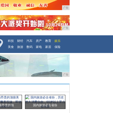
广告
广告
科技
财经
汽车
房产
教育
娱乐
美食
旅游
数码
家电
家居
保险
广告
最昂贵的顶
国内旅游必去省份