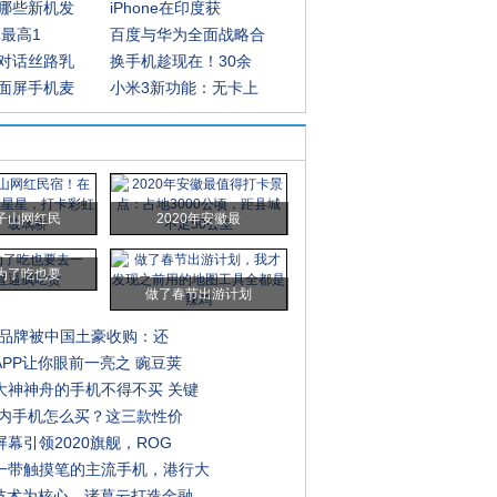
哪些新机发
iPhone在印度获
元最高1
百度与华为全面战略合
对话丝路乳
换手机趁现在！30余
面屏手机麦
小米3新功能：无卡上
子山网红民
2020年安徽最
为了吃也要
做了春节出游计划
手机品牌被中国土豪收购：还
APP让你眼前一亮之 豌豆荚
大神神舟的手机不得不买 关键
元以内手机怎么买？这三款性价
幕引领2020旗舰，ROG
一带触摸笔的主流手机，港行大
析技术为核心，诸葛云打造金融