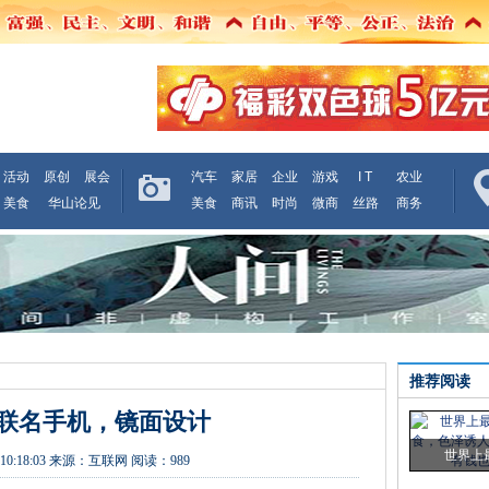
活动
原创
展会
汽车
家居
企业
游戏
I T
农业
美食
华山论见
美食
商讯
时尚
微商
丝路
商务
推荐阅读
出新联名手机，镜面设计
世界上
10:18:03
来源：
互联网
阅读：989